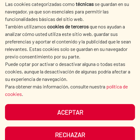
Las cookies categorizadas como
técnicas
se guardan en su
L'ACTION HUMANITAIRE
SALLE DE PRESSE
navegador, ya que son esenciales para permitir las
ESPAGNOLE
funcionalidades básicas del sitio web.
CULTURE ET SCIENCE
BIBLIOTHÈQUE
También utilizamos
cookies de terceros
que nos ayudan a
analizar cómo usted utiliza este sitio web, guardar sus
preferencias y aportar el contenido y la publicidad que le sean
relevantes. Estas cookies solo se guardan en su navegador
previo consentimiento por su parte.
Puede optar por activar o desactivar alguna o todas estas
NOS RÉSEAUX SOCIAUX
cookies, aunque la desactivación de algunas podría afectar a
su experiencia de navegación.
Para obtener más información, consulte nuestra
política de
cookies
.
ACEPTAR
MENTIONS LÉGALES
PROTECTION DES DONNÉES
COOKIES
NAVÉGATION
RECHAZAR
ACCESSIBILITÉ
PLAN DU SITE