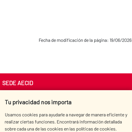
Fecha de modificación de la página: 19/06/2026
SEDE AECID
Av. Reyes Católicos 4 - 28040 Madrid
Tu privacidad nos importa
Tel. +34 900 20 30 54​​​​​​​
centro.informacion@aecid.es
Usamos cookies para ayudarle a navegar de manera eficiente y
realizar ciertas funciones. Encontrará información detallada
sobre cada una de las cookies en las políticas de cookies.
AECID
OÙ NOUS COOPÉRONS