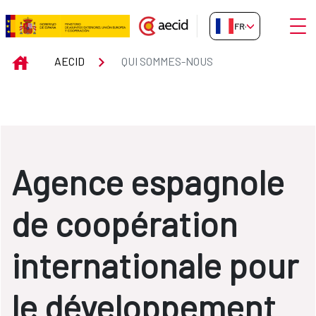
Saut au contenu principal
Ouvri
FR-FR
QUI SOMMES-NOUS
INICIO
AECID
QUI SOMMES-NOUS
Agence espagnole
de coopération
internationale pour
le développement