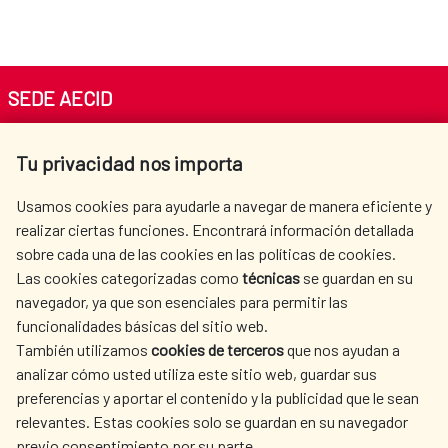
SEDE AECID
Av. Reyes Católicos 4 - 28040 Madrid
Tu privacidad nos importa
Tel. +34 900 20 30 54​​​​​​​
centro.informacion@aecid.es
Usamos cookies para ayudarle a navegar de manera eficiente y
realizar ciertas funciones. Encontrará información detallada
sobre cada una de las cookies en las políticas de cookies.
AECID
OÙ NOUS COOPÉRONS
Las cookies categorizadas como
técnicas
se guardan en su
L'ACTION HUMANITAIRE
SALLE DE PRESSE
navegador, ya que son esenciales para permitir las
ESPAGNOLE
funcionalidades básicas del sitio web.
CULTURE ET SCIENCE
BIBLIOTHÈQUE
También utilizamos
cookies de terceros
que nos ayudan a
analizar cómo usted utiliza este sitio web, guardar sus
preferencias y aportar el contenido y la publicidad que le sean
relevantes. Estas cookies solo se guardan en su navegador
previo consentimiento por su parte.