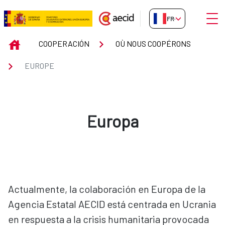
Saut au contenu principal
Ouvri
FR-FR
EUROPE
INICIO
COOPERACIÓN
OÙ NOUS COOPÉRONS
EUROPE
Europa
Actualmente, la colaboración en Europa de la
Agencia Estatal AECID está centrada en Ucrania
en respuesta a la crisis humanitaria provocada