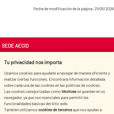
Fecha de modificación de la página: 21/05/2026
SEDE AECID
Av. Reyes Católicos 4 - 28040 Madrid
Tu privacidad nos importa
Tel. +34 900 20 30 54​​​​​​​
centro.informacion@aecid.es
Usamos cookies para ayudarle a navegar de manera eficiente y
realizar ciertas funciones. Encontrará información detallada
sobre cada una de las cookies en las políticas de cookies.
AECID
OÙ NOUS COOPÉRONS
Las cookies categorizadas como
técnicas
se guardan en su
L'ACTION HUMANITAIRE
SALLE DE PRESSE
navegador, ya que son esenciales para permitir las
ESPAGNOLE
funcionalidades básicas del sitio web.
CULTURE ET SCIENCE
BIBLIOTHÈQUE
También utilizamos
cookies de terceros
que nos ayudan a