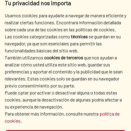
Tu privacidad nos importa
Tel. +34 900 20 30 54​​​​​​​
centro.informacion@aecid.es
Usamos cookies para ayudarle a navegar de manera eficiente y
realizar ciertas funciones. Encontrará información detallada
sobre cada una de las cookies en las políticas de cookies.
AECID
OÙ NOUS COOPÉRONS
Las cookies categorizadas como
técnicas
se guardan en su
L'ACTION HUMANITAIRE
SALLE DE PRESSE
navegador, ya que son esenciales para permitir las
ESPAGNOLE
funcionalidades básicas del sitio web.
También utilizamos
cookies de terceros
que nos ayudan a
CULTURE ET SCIENCE
BIBLIOTHÈQUE
analizar cómo usted utiliza este sitio web, guardar sus
preferencias y aportar el contenido y la publicidad que le sean
relevantes. Estas cookies solo se guardan en su navegador
previo consentimiento por su parte.
Puede optar por activar o desactivar alguna o todas estas
NOS RÉSEAUX SOCIAUX
cookies, aunque la desactivación de algunas podría afectar a
su experiencia de navegación.
Para obtener más información, consulte nuestra
política de
cookies
.