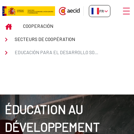
Saut au contenu principal
Ouvri
FR-FR
Educación para el Desarrollo Sos
INICIO
COOPERACIÓN
SECTEURS DE COOPÉRATION
EDUCACIÓN PARA EL DESARROLLO SOSTENIBLE Y LA CIUDADANÍA GLOBAL
ÉDUCATION AU
DÉVELOPPEMENT