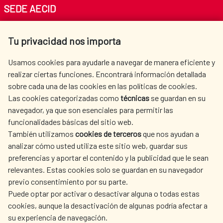
SEDE AECID
Av. Reyes Católicos 4 - 28040 Madrid
Tu privacidad nos importa
Tel. +34 900 20 30 54​​​​​​​
centro.informacion@aecid.es
Usamos cookies para ayudarle a navegar de manera eficiente y
realizar ciertas funciones. Encontrará información detallada
sobre cada una de las cookies en las políticas de cookies.
AECID
OÙ NOUS COOPÉRONS
Las cookies categorizadas como
técnicas
se guardan en su
L'ACTION HUMANITAIRE
SALLE DE PRESSE
navegador, ya que son esenciales para permitir las
ESPAGNOLE
funcionalidades básicas del sitio web.
CULTURE ET SCIENCE
BIBLIOTHÈQUE
También utilizamos
cookies de terceros
que nos ayudan a
analizar cómo usted utiliza este sitio web, guardar sus
preferencias y aportar el contenido y la publicidad que le sean
relevantes. Estas cookies solo se guardan en su navegador
previo consentimiento por su parte.
Puede optar por activar o desactivar alguna o todas estas
NOS RÉSEAUX SOCIAUX
cookies, aunque la desactivación de algunas podría afectar a
su experiencia de navegación.