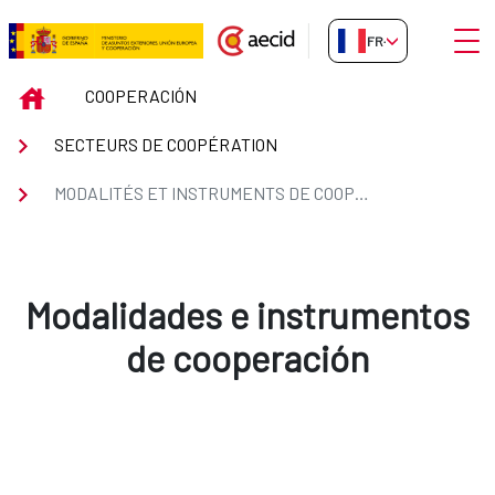
Saut au contenu principal
Ouvri
FR-FR
MODALITÉS ET INSTRUMENTS D
INICIO
COOPERACIÓN
SECTEURS DE COOPÉRATION
MODALITÉS ET INSTRUMENTS DE COOPÉRATION
Modalidades e instrumentos
de cooperación