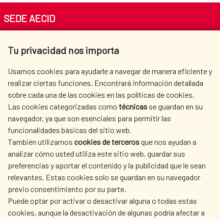
SEDE AECID
Av. Reyes Católicos 4 - 28040 Madrid
Tu privacidad nos importa
Tel. +34 900 20 30 54​​​​​​​
centro.informacion@aecid.es
Usamos cookies para ayudarle a navegar de manera eficiente y
realizar ciertas funciones. Encontrará información detallada
sobre cada una de las cookies en las políticas de cookies.
AECID
OÙ NOUS COOPÉRONS
Las cookies categorizadas como
técnicas
se guardan en su
L'ACTION HUMANITAIRE
SALLE DE PRESSE
navegador, ya que son esenciales para permitir las
ESPAGNOLE
funcionalidades básicas del sitio web.
CULTURE ET SCIENCE
BIBLIOTHÈQUE
También utilizamos
cookies de terceros
que nos ayudan a
analizar cómo usted utiliza este sitio web, guardar sus
preferencias y aportar el contenido y la publicidad que le sean
relevantes. Estas cookies solo se guardan en su navegador
previo consentimiento por su parte.
Puede optar por activar o desactivar alguna o todas estas
NOS RÉSEAUX SOCIAUX
cookies, aunque la desactivación de algunas podría afectar a