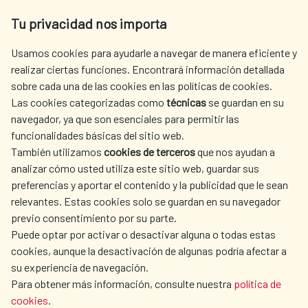
Av. Reyes Católicos 4 - 28040 Madrid
Tu privacidad nos importa
Tel. +34 900 20 30 54​​​​​​​
centro.informacion@aecid.es
Usamos cookies para ayudarle a navegar de manera eficiente y
realizar ciertas funciones. Encontrará información detallada
sobre cada una de las cookies en las políticas de cookies.
AECID
OÙ NOUS COOPÉRONS
Las cookies categorizadas como
técnicas
se guardan en su
L'ACTION HUMANITAIRE
SALLE DE PRESSE
navegador, ya que son esenciales para permitir las
ESPAGNOLE
funcionalidades básicas del sitio web.
CULTURE ET SCIENCE
BIBLIOTHÈQUE
También utilizamos
cookies de terceros
que nos ayudan a
analizar cómo usted utiliza este sitio web, guardar sus
preferencias y aportar el contenido y la publicidad que le sean
relevantes. Estas cookies solo se guardan en su navegador
previo consentimiento por su parte.
Puede optar por activar o desactivar alguna o todas estas
NOS RÉSEAUX SOCIAUX
cookies, aunque la desactivación de algunas podría afectar a
su experiencia de navegación.
Para obtener más información, consulte nuestra
política de
cookies
.