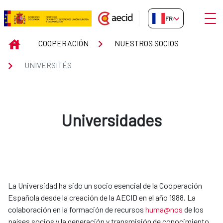
Saut au contenu principal
Ouvri
FR-FR
UNIVERSITÉS
INICIO
COOPERACIÓN
NUESTROS SOCIOS
UNIVERSITÉS
Universidades
La Universidad ha sido un socio esencial de la Cooperación
Española desde la creación de la AECID en el año 1988. La
colaboración en la formación de recursos
huma@nos
de los
países socios y la generación y transmisión de conocimiento,