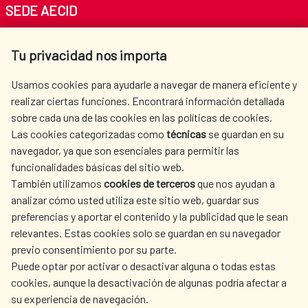
SEDE AECID
Av. Reyes Católicos 4 - 28040 Madrid
Tu privacidad nos importa
Tel. +34 900 20 30 54​​​​​​​
centro.informacion@aecid.es
Usamos cookies para ayudarle a navegar de manera eficiente y
realizar ciertas funciones. Encontrará información detallada
sobre cada una de las cookies en las políticas de cookies.
AECID
OÙ NOUS COOPÉRONS
Las cookies categorizadas como
técnicas
se guardan en su
L'ACTION HUMANITAIRE
SALLE DE PRESSE
navegador, ya que son esenciales para permitir las
ESPAGNOLE
funcionalidades básicas del sitio web.
CULTURE ET SCIENCE
BIBLIOTHÈQUE
También utilizamos
cookies de terceros
que nos ayudan a
analizar cómo usted utiliza este sitio web, guardar sus
preferencias y aportar el contenido y la publicidad que le sean
relevantes. Estas cookies solo se guardan en su navegador
previo consentimiento por su parte.
Puede optar por activar o desactivar alguna o todas estas
NOS RÉSEAUX SOCIAUX
cookies, aunque la desactivación de algunas podría afectar a
su experiencia de navegación.