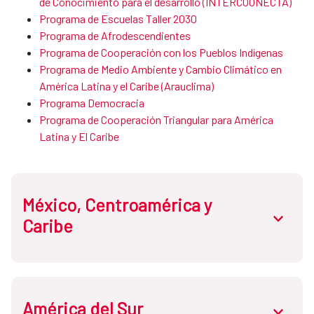
de Conocimie​nto para el desarrollo (INTERCOONECTA)
Programa de Escuelas Taller 2030
Programa de Afrodescendientes ​​​​​​​
Programa de Cooperación con los Pueblos Indígenas
Programa de ​​​Medio Ambiente y Cambio Climático en
América Latina y el Caribe (Arauclima)
Programa Democracia
Programa de Cooperación Triangular para América
Latina y El Caribe
México, Centroamérica y
abrir.des
Caribe
América del Sur
Costa Rica
abrir.des