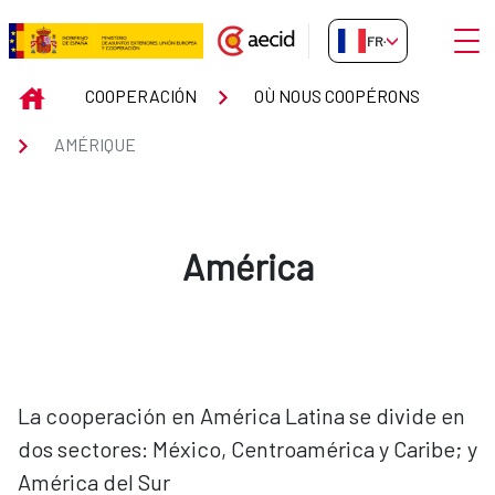
Saut au contenu principal
Ouvri
FR-FR
AMÉRIQUE
INICIO
COOPERACIÓN
OÙ NOUS COOPÉRONS
AMÉRIQUE
América
La cooperación en América Latina se divide en
dos sectores: México, Centroamérica y Caribe; y
América del Sur