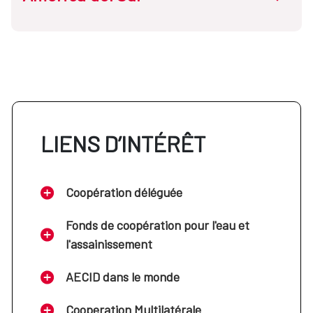
Cuba
Argentina
El Salvador
Bolivia
LIENS D’INTÉRÊT
Guatemala
Brasil
Haití
Coopération déléguée
Chile
Fonds de coopération pour l'eau et
Honduras
l'assainissement
Colombia
AECID dans le monde
México
Cooperation Multilatérale