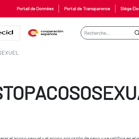
Portail de Données
Portal de Transparence
Siège Éle
Barre de recherche
SEXUEL
STOPACOSOSEXU
ar el acoso sexual y el acoso por razón de sexo y se ratifica en el r