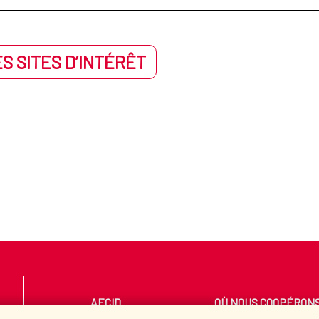
S SITES D’INTÉRÊT
AECID
OÙ NOUS COOPÉRON