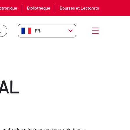
ctronique
Bibliothèque
Bourses et Lectorats
FR-FR
Ouvrir le menu
AL
espeto a los principios rectores, objetivos y