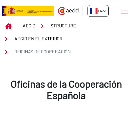
Saut au contenu principal
Ouvri
FR-FR
Oficinas de Cooperación
INICIO
AECID
STRUCTURE
AECID EN EL EXTERIOR
OFICINAS DE COOPERACIÓN
Oficinas de la Cooperación
Española