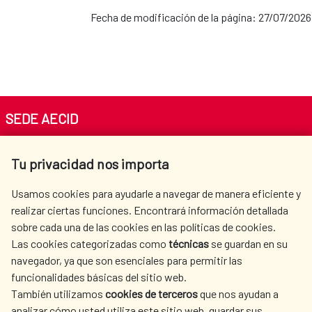
Oficina de la Cooperación Española: Egipto
Fecha de modificación de la página: 27/07/2026
Oficina de la Cooperación Española:
Guatemala
Oficina de la Cooperación Española: Níger
Oficina de la Cooperación Española: Haití
SEDE AECID
Av. Reyes Católicos 4 - 28040 Madrid
Oficina de la Cooperación Española:
Tu privacidad nos importa
Tel. +34 900 20 30 54​​​​​​​
México
centro.informacion@aecid.es
Usamos cookies para ayudarle a navegar de manera eficiente y
realizar ciertas funciones. Encontrará información detallada
Oficina de la Cooperación Española:
sobre cada una de las cookies en las políticas de cookies.
AECID
OÙ NOUS COOPÉRONS
Las cookies categorizadas como
técnicas
se guardan en su
Panamá
L'ACTION HUMANITAIRE
SALLE DE PRESSE
navegador, ya que son esenciales para permitir las
ESPAGNOLE
funcionalidades básicas del sitio web.
Oficina de la Cooperación Española:
CULTURE ET SCIENCE
BIBLIOTHÈQUE
También utilizamos
cookies de terceros
que nos ayudan a
analizar cómo usted utiliza este sitio web, guardar sus