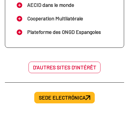
Sur (Argentina, Brasil, Chile y Uruguay)
AECID dans le monde
Oficina de la Cooperación Española:
Cooperation Multilatérale
Oficina de la Cooperación Española: Costa
Nigeria
Plateforme des ONGD Espangoles
Rica
Oficina de la Cooperación Española:
Oficina de la Cooperación Española: Cuba
Marruecos
D’AUTRES SITES D’INTÉRÊT
Oficina de la Cooperación Española: Mali
Oficina de la Cooperación Española:
Ecuador
SEDE ELECTRÓNICA
Oficina de la Cooperación Española: Túnez
Oficina de la Cooperación Española: El
Salvador