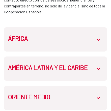
contrapartes en terreno, no sólo de la Agencia, sino de toda la 
Cooperación Española. 
ÁFRICA
abrir.des
AMÉRICA LATINA Y EL CARIBE
Oficina de la Cooperación Española:
abrir.des
Senegal
Oficina de la Cooperación Española:
ORIENTE MEDIO
Oficina de la Cooperación Española: Bolivia
abrir.des
Argelia