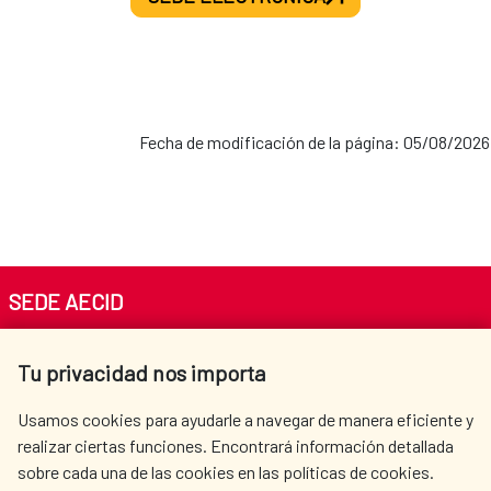
2021-2024
MAP Palestina-España
Fecha de modificación de la página: 05/08/2026
2020-2024
MAP Cuba-España
SEDE AECID
2019-2022
Av. Reyes Católicos 4 - 28040 Madrid
Tu privacidad nos importa
Tel. +34 900 20 30 54​​​​​​​
centro.informacion@aecid.es
Usamos cookies para ayudarle a navegar de manera eficiente y
En la actualidad, se encuentran vigentes las
realizar ciertas funciones. Encontrará información detallada
siguientes
Alianzas para el Desarrollo Sostenible:
sobre cada una de las cookies en las políticas de cookies.
AECID
OÙ NOUS COOPÉRONS