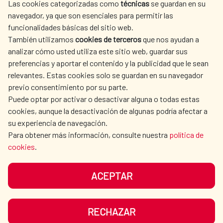
Alianza para el Desarrollo Sostenible entre
Las cookies categorizadas como
técnicas
se guardan en su
L'ACTION HUMANITAIRE
SALLE DE PRESSE
España y Egipto 2025-2030
navegador, ya que son esenciales para permitir las
ESPAGNOLE
funcionalidades básicas del sitio web.
Alianza para el Desarrollo Sostenible España-
CULTURE ET SCIENCE
BIBLIOTHÈQUE
También utilizamos
cookies de terceros
que nos ayudan a
Egipto 2025-2030 (Árabe)
analizar cómo usted utiliza este sitio web, guardar sus
Sustainable Development Alliance between
preferencias y aportar el contenido y la publicidad que le sean
Spain - Egypt 2025-2030
relevantes. Estas cookies solo se guardan en su navegador
previo consentimiento por su parte.
Alianza para el Desarrollo Sostenible España-
Puede optar por activar o desactivar alguna o todas estas
Panamá 2026–2030
NOS RÉSEAUX SOCIAUX
cookies, aunque la desactivación de algunas podría afectar a
Alianza para el Desarrollo de España y
su experiencia de navegación.
Uruguay 2025-2030
Para obtener más información, consulte nuestra
política de
cookies
.
ACEPTAR
MENTIONS LÉGALES
PROTECTION DES DONNÉES
COOKIES
NAVÉGATION
RECHAZAR
ACCESSIBILITÉ
PLAN DU SITE