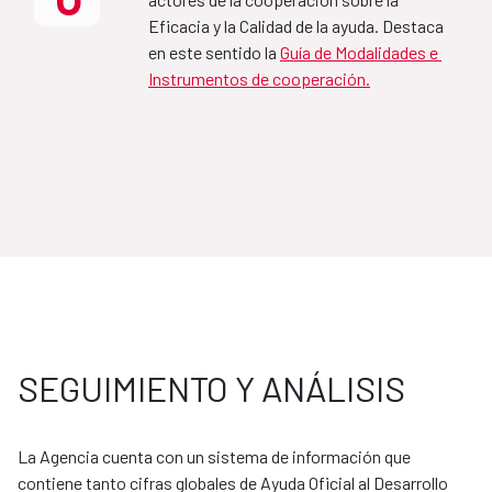
Eficacia y la Calidad de la ayuda. Destaca 
MAP Mozambique-España
en este sentido la 
Guía de Modalidades e 
Instrumentos de cooperación.
2021-2024
MAP Jordania-España
2020-2024
Marco de Asociación para el 
Desarrollo sostenible de 
SEGUIMIENTO Y ANÁLISIS
España-Colombia 
2025-2029
La Agencia cuenta con un sistema de información que 
contiene tanto cifras globales de Ayuda Oficial al Desarrollo 