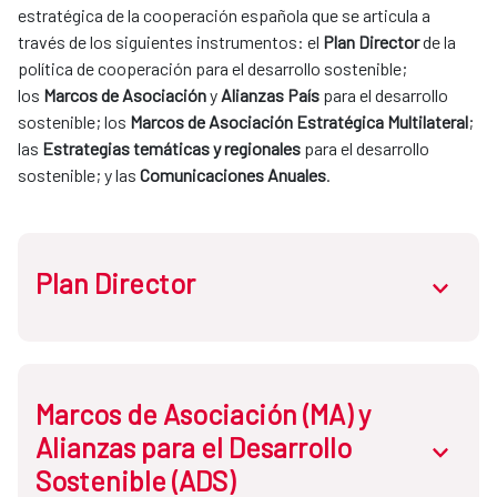
estratégica de la cooperación española que se articula a 
través de los siguientes instrumentos: el 
Plan Director
 de la 
política de cooperación para el desarrollo sostenible; 
los 
Marcos de Asociación 
y 
Alianzas País
 para el desarrollo 
sostenible; los 
Marcos de Asociación Estratégica Multilateral
; 
las 
Estrategias temáticas y regionales
 para el desarrollo 
sostenible; y las 
Comunicaciones Anuales
.
Plan Director
abrir.des
Atendiendo a la 
Ley de Cooperación
, el Plan Director es el 
Marcos de Asociación (MA) y
documento que establece la política de cooperación para 
Alianzas para el Desarrollo
abrir.des
el desarrollo sostenible y la solidaridad global
, a través del 
Sostenible (ADS)
sistema español de cooperación para el desarrollo 