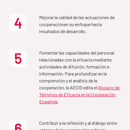
Plan de acción 2025
2027) (FR)
4
Mejorar la calidad de las actuaciones de 
Aprobado por el Consejo Rector de la Agencia, el 16 
MAP Etiopía-España
cooperaciónen su enfoque hacia 
de junio de 2025 y publicado en junio de 2025 
(nueva 
resultados de desarrollo.
publicación en agosto 2025 con corrección de 
2022-2027
erratas)
.
5
Fomentar las capacidades del personal 
Informe Seguimiento Plan
relacionadas con la eficacia mediante 
Country Partnership 
Acción 2025
actividades de difusión, formación e 
Framework Ethiopia-Spain 
información. Para profundizar en la 
2022-2027
comprensión y el análisis de la 
Plan de acción 2026
cooperación, la AECID edita el 
Glosario de 
Términos de Eficacia en la Cooperación 
MAP Bolivia-España
Española
.
Aprobado por el Consejo Rector de la Agencia, el 30 
de junio de 2026 y publicado en junio de 2026
2022-2025
6
Contribuir a la reflexión y al diálogo entre 
actores de la cooperación sobre la 