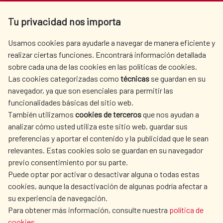
Av. Reyes Católicos 4 - 28040 Madrid
Tu privacidad nos importa
Tel. +34 900 20 30 54​​​​​​​
centro.informacion@aecid.es
Usamos cookies para ayudarle a navegar de manera eficiente y
realizar ciertas funciones. Encontrará información detallada
sobre cada una de las cookies en las políticas de cookies.
AECID
OÙ NOUS COOPÉRONS
Las cookies categorizadas como
técnicas
se guardan en su
L'ACTION HUMANITAIRE
SALLE DE PRESSE
navegador, ya que son esenciales para permitir las
ESPAGNOLE
funcionalidades básicas del sitio web.
CULTURE ET SCIENCE
BIBLIOTHÈQUE
También utilizamos
cookies de terceros
que nos ayudan a
analizar cómo usted utiliza este sitio web, guardar sus
preferencias y aportar el contenido y la publicidad que le sean
relevantes. Estas cookies solo se guardan en su navegador
previo consentimiento por su parte.
Puede optar por activar o desactivar alguna o todas estas
NOS RÉSEAUX SOCIAUX
cookies, aunque la desactivación de algunas podría afectar a
su experiencia de navegación.
Para obtener más información, consulte nuestra
política de
cookies
.