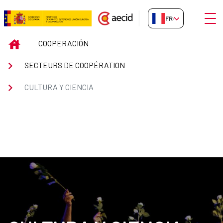
Saut au contenu principal
Ouvri
FR-FR
Cultura y ciencia
INICIO
COOPERACIÓN
SECTEURS DE COOPÉRATION
CULTURA Y CIENCIA