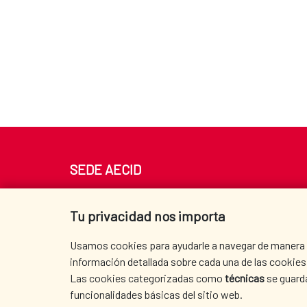
SEDE AECID
Av. Reyes Católicos 4 - 28040 Madrid
Tel. +34 900 20 30 54​​​​​​​
Tu privacidad nos importa
centro.informacion@aecid.es
Usamos cookies para ayudarle a navegar de manera ef
información detallada sobre cada una de las cookies 
Las cookies categorizadas como
técnicas
se guard
funcionalidades básicas del sitio web.