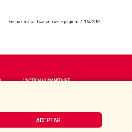
Fecha de modificación de la página: 21/05/2026
S
L'ACTION HUMANITAIRE
ESPAGNOLE
E
BIBLIOTHÈQUE
ACEPTAR
OS RÉSEAUX SOCIAUX