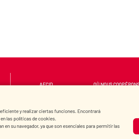
AECID
OÙ NOUS COOPÉRON
SALLE DE PRESSE
CULTURE ET SCIENC
iciente y realizar ciertas funciones. Encontrará
en las políticas de cookies.
an en su navegador, ya que son esenciales para permitir las
N