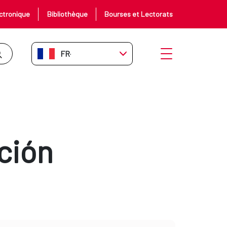
ctronique
Bibliothèque
Bourses et Lectorats
FR-FR
Ouvrir le menu
ción