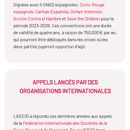
Signées avec 5 ONGD espagnoles:
Croix-Rouge
espagnole
,
Cáritas Española
,
Oxfam Intermón
,
Acción Contra el Hambre
et
Save the Children
pour la
période 2023-2026. Ces conventions ont une durée
de validité de quatre ans, à raison de 750.000€ par an,
qui pourront être débloqués dans les crises où les
deux parties jugeront opportun d'agir.
APPELS LANCÉS PAR DES
ORGANISATIONS INTERNATIONALES
L’AECID a répondu ces dernières années aux appels
de la
Fédération internationale des Sociétés de la
Croix-Rouge
et du Croissant-Rouge (FICR) dans