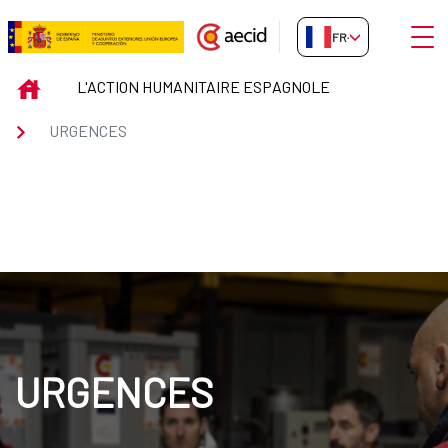
Saut au contenu principal
Ouvri
FR-FR
URGENCES
INICIO
L'ACTION HUMANITAIRE ESPAGNOLE
URGENCES
URGENCES