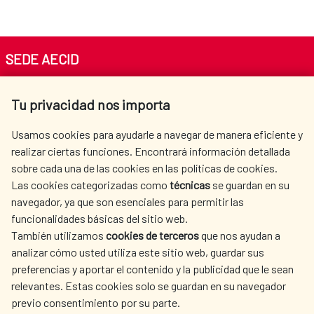
SEDE AECID
Av. Reyes Católicos 4 - 28040 Madrid
Tu privacidad nos importa
Tel. +34 900 20 30 54​​​​​​​
centro.informacion@aecid.es
Usamos cookies para ayudarle a navegar de manera eficiente y
realizar ciertas funciones. Encontrará información detallada
sobre cada una de las cookies en las políticas de cookies.
AECID
OÙ NOUS COOPÉRONS
Las cookies categorizadas como
técnicas
se guardan en su
L'ACTION HUMANITAIRE
SALLE DE PRESSE
navegador, ya que son esenciales para permitir las
ESPAGNOLE
funcionalidades básicas del sitio web.
CULTURE ET SCIENCE
BIBLIOTHÈQUE
También utilizamos
cookies de terceros
que nos ayudan a
analizar cómo usted utiliza este sitio web, guardar sus
preferencias y aportar el contenido y la publicidad que le sean
relevantes. Estas cookies solo se guardan en su navegador
previo consentimiento por su parte.