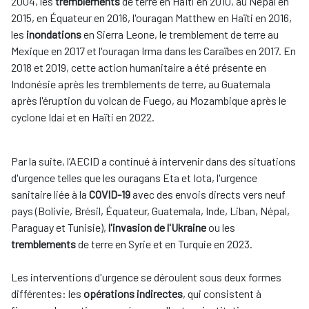
2004, les
tremblements
de terre en Haïti en 2010, au Népal en
2015, en Équateur en 2016, l'ouragan Matthew en Haïti en 2016,
les
inondations
en Sierra Leone, le tremblement de terre au
Mexique en 2017 et l'ouragan Irma dans les Caraïbes en 2017. En
2018 et 2019, cette action humanitaire a été présente en
Indonésie après les tremblements de terre, au Guatemala
après l'éruption du volcan de Fuego, au Mozambique après le
cyclone Idai et en Haïti en 2022.
Par la suite, l’AECID a continué à intervenir dans des situations
d'urgence telles que les ouragans Eta et Iota, l'urgence
sanitaire liée à la
COVID-19
avec des envois directs vers neuf
pays (Bolivie, Brésil, Équateur, Guatemala, Inde, Liban, Népal,
Paraguay et Tunisie),
l'invasion de l'Ukraine
ou les
tremblements
de terre en Syrie et en Turquie en 2023.
Les interventions d'urgence se déroulent sous deux formes
différentes: les
opérations indirectes
, qui consistent à