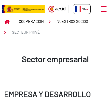
Saut au contenu principal
Ouvri
FR-FR
SECTEUR PRIVÉ
INICIO
COOPERACIÓN
NUESTROS SOCIOS
SECTEUR PRIVÉ
Sector empresarial
EMPRESA Y DESARROLLO