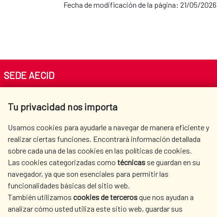
Fecha de modificación de la página: 21/05/2026
SEDE AECID
Av. Reyes Católicos 4 - 28040 Madrid
Tu privacidad nos importa
Tel. +34 900 20 30 54​​​​​​​
centro.informacion@aecid.es
Usamos cookies para ayudarle a navegar de manera eficiente y
realizar ciertas funciones. Encontrará información detallada
sobre cada una de las cookies en las políticas de cookies.
AECID
OÙ NOUS COOPÉRONS
Las cookies categorizadas como
técnicas
se guardan en su
L'ACTION HUMANITAIRE
SALLE DE PRESSE
navegador, ya que son esenciales para permitir las
ESPAGNOLE
funcionalidades básicas del sitio web.
CULTURE ET SCIENCE
BIBLIOTHÈQUE
También utilizamos
cookies de terceros
que nos ayudan a
analizar cómo usted utiliza este sitio web, guardar sus