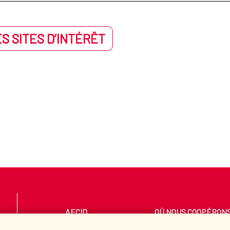
S SITES D’INTÉRÊT
AECID
OÙ NOUS COOPÉRON