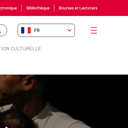
ctronique
Bibliothèque
Bourses et Lectorats
FR-FR
Ouvrir le menu
ION CULTURELLE