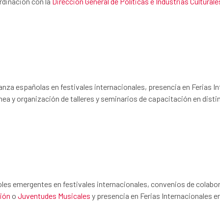
ordinación con la
Dirección General de Políticas e Industrias Culturale
anza españolas en festivales internacionales, presencia en Ferias I
a y organización de talleres y seminarios de capacitación en disti
ñoles emergentes en festivales internacionales, convenios de colabo
tión
o
Juventudes Musicales
y presencia en Ferias Internacionales e