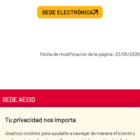
SEDE ELECTRÓNICA
Fecha de modificación de la página: 22/05/2026
SEDE AECID
Av. Reyes Católicos 4 - 28040 Madrid
Tu privacidad nos importa
Tel. +34 900 20 30 54​​​​​​​
centro.informacion@aecid.es
Usamos cookies para ayudarle a navegar de manera eficiente y