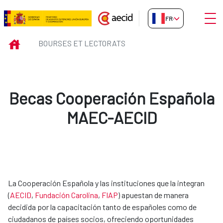
Saut au contenu principal
Ouvri
FR-FR
Bourses et Lectorats
INICIO
BOURSES ET LECTORATS
Becas Cooperación Española
MAEC-AECID
La Cooperación Española y las instituciones que la integran
(
AECID
,
Fundación Carolina​
,
FIAP​
) apuestan de manera
decidida por la capacitación tanto de españoles como de
ciudadanos de países socios, ofreciendo oportunidades