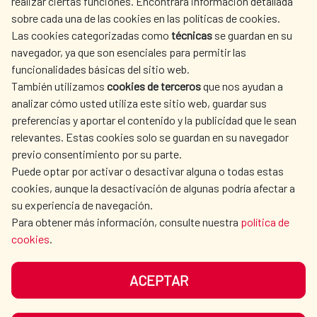
realizar ciertas funciones. Encontrará información detallada
sobre cada una de las cookies en las políticas de cookies.
AECID
OÙ NOUS COOPÉRONS
Las cookies categorizadas como
técnicas
se guardan en su
L'ACTION HUMANITAIRE
SALLE DE PRESSE
navegador, ya que son esenciales para permitir las
ESPAGNOLE
funcionalidades básicas del sitio web.
CULTURE ET SCIENCE
BIBLIOTHÈQUE
También utilizamos
cookies de terceros
que nos ayudan a
analizar cómo usted utiliza este sitio web, guardar sus
preferencias y aportar el contenido y la publicidad que le sean
relevantes. Estas cookies solo se guardan en su navegador
previo consentimiento por su parte.
Puede optar por activar o desactivar alguna o todas estas
NOS RÉSEAUX SOCIAUX
cookies, aunque la desactivación de algunas podría afectar a
su experiencia de navegación.
Para obtener más información, consulte nuestra
política de
cookies
.
ACEPTAR
MENTIONS LÉGALES
PROTECTION DES DONNÉES
COOKIES
NAVÉGATION