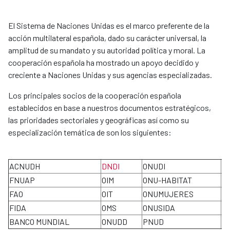
El Sistema de Naciones Unidas es el marco preferente de la
acción multilateral española, dado su carácter universal, la
amplitud de su mandato y su autoridad política y moral. La
cooperación española ha mostrado un apoyo decidido y
creciente a Naciones Unidas y sus agencias especializadas.
Los principales socios de la cooperación española
establecidos en base a nuestros documentos estratégicos,
las prioridades sectoriales y geográficas así como su
especialización temática de son los siguientes:
ACNUDH
DNDI
ONUDI
P
FNUAP
OIM
ONU-HABITAT
U
FAO
OIT
ONUMUJERES
O
FIDA
OMS
ONUSIDA
O
BANCO MUNDIAL
ONUDD
PNUD
A