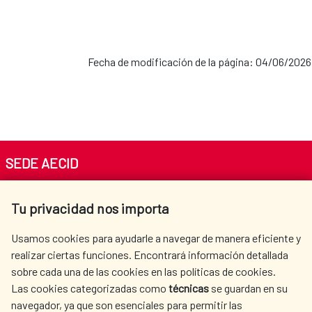
Fecha de modificación de la página: 04/06/2026
SEDE AECID
Av. Reyes Católicos 4 - 28040 Madrid
Tu privacidad nos importa
Tel. +34 900 20 30 54​​​​​​​
centro.informacion@aecid.es
Usamos cookies para ayudarle a navegar de manera eficiente y
realizar ciertas funciones. Encontrará información detallada
sobre cada una de las cookies en las políticas de cookies.
AECID
OÙ NOUS COOPÉRONS
Las cookies categorizadas como
técnicas
se guardan en su
L'ACTION HUMANITAIRE
SALLE DE PRESSE
navegador, ya que son esenciales para permitir las