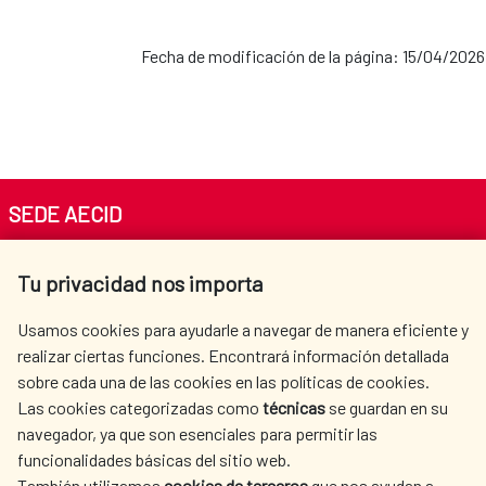
Fecha de modificación de la página: 15/04/2026
SEDE AECID
Av. Reyes Católicos 4 - 28040 Madrid
Tu privacidad nos importa
Tel. +34 900 20 30 54​​​​​​​
centro.informacion@aecid.es
Usamos cookies para ayudarle a navegar de manera eficiente y
realizar ciertas funciones. Encontrará información detallada
sobre cada una de las cookies en las políticas de cookies.
AECID
OÙ NOUS COOPÉRONS
Las cookies categorizadas como
técnicas
se guardan en su
L'ACTION HUMANITAIRE
SALLE DE PRESSE
navegador, ya que son esenciales para permitir las
ESPAGNOLE
funcionalidades básicas del sitio web.
CULTURE ET SCIENCE
BIBLIOTHÈQUE
También utilizamos
cookies de terceros
que nos ayudan a