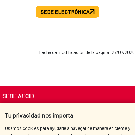
SEDE ELECTRÓNICA
Fecha de modificación de la página: 27/07/2026
SEDE AECID
Av. Reyes Católicos 4 - 28040 Madrid
Tu privacidad nos importa
Tel. +34 900 20 30 54​​​​​​​
centro.informacion@aecid.es
Usamos cookies para ayudarle a navegar de manera eficiente y