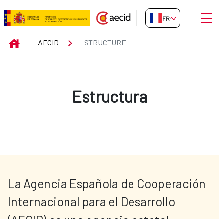
Saut au contenu principal
Ouvri
FR-FR
Structure
INICIO
AECID
STRUCTURE
Estructura
La Agencia Española de Cooperación 
Internacional para el Desarrollo 