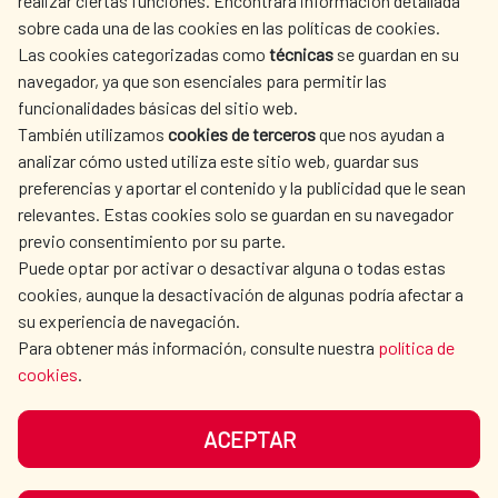
realizar ciertas funciones. Encontrará información detallada
sobre cada una de las cookies en las políticas de cookies.
AECID
OÙ NOUS COOPÉRONS
Las cookies categorizadas como
técnicas
se guardan en su
L'ACTION HUMANITAIRE
SALLE DE PRESSE
navegador, ya que son esenciales para permitir las
ESPAGNOLE
funcionalidades básicas del sitio web.
CULTURE ET SCIENCE
BIBLIOTHÈQUE
También utilizamos
cookies de terceros
que nos ayudan a
analizar cómo usted utiliza este sitio web, guardar sus
preferencias y aportar el contenido y la publicidad que le sean
relevantes. Estas cookies solo se guardan en su navegador
previo consentimiento por su parte.
Puede optar por activar o desactivar alguna o todas estas
NOS RÉSEAUX SOCIAUX
cookies, aunque la desactivación de algunas podría afectar a
su experiencia de navegación.
Para obtener más información, consulte nuestra
política de
cookies
.
ACEPTAR
MENTIONS LÉGALES
PROTECTION DES DONNÉES
COOKIES
NAVÉGATION