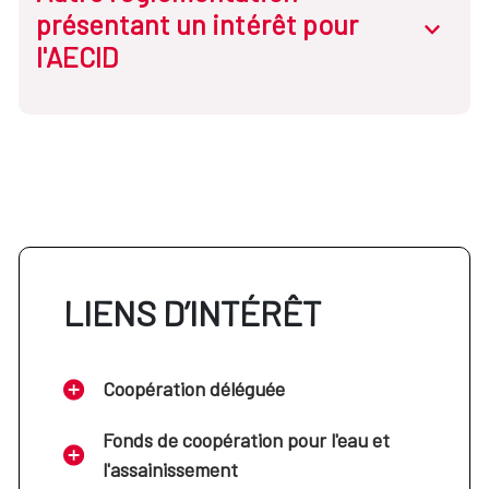
présentant un intérêt pour
abrir.des
l'AECID
LIENS D’INTÉRÊT
Coopération déléguée
Fonds de coopération pour l'eau et
l'assainissement