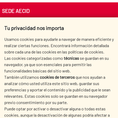
SEDE AECID
Av. Reyes Católicos 4 - 28040 Madrid
Tu privacidad nos importa
Tel. +34 900 20 30 54​​​​​​​
centro.informacion@aecid.es
Usamos cookies para ayudarle a navegar de manera eficiente y
realizar ciertas funciones. Encontrará información detallada
sobre cada una de las cookies en las políticas de cookies.
AECID
OÙ NOUS COOPÉRONS
Las cookies categorizadas como
técnicas
se guardan en su
L'ACTION HUMANITAIRE
SALLE DE PRESSE
navegador, ya que son esenciales para permitir las
ESPAGNOLE
funcionalidades básicas del sitio web.
CULTURE ET SCIENCE
BIBLIOTHÈQUE
También utilizamos
cookies de terceros
que nos ayudan a
analizar cómo usted utiliza este sitio web, guardar sus
preferencias y aportar el contenido y la publicidad que le sean
relevantes. Estas cookies solo se guardan en su navegador
previo consentimiento por su parte.
Puede optar por activar o desactivar alguna o todas estas
NOS RÉSEAUX SOCIAUX
cookies, aunque la desactivación de algunas podría afectar a