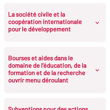
Consejo Superior de Cooperación para el
Desarrollo Sostenible y la Solidaridad Global
La société civile et la
coopération internationale
abrir.des
pour le développement
Bourses et aides dans le
domaine de l'éducation, de la
abrir.des
formation et de la recherche
ouvrir menu déroulant
Subventions pour des actions