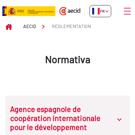
Saut au contenu principal
Ouvri
FR-FR
Réglementation
INICIO
AECID
RÉGLEMENTATION
Normativa
Agence espagnole de
coopération internationale
abrir.des
pour le développement