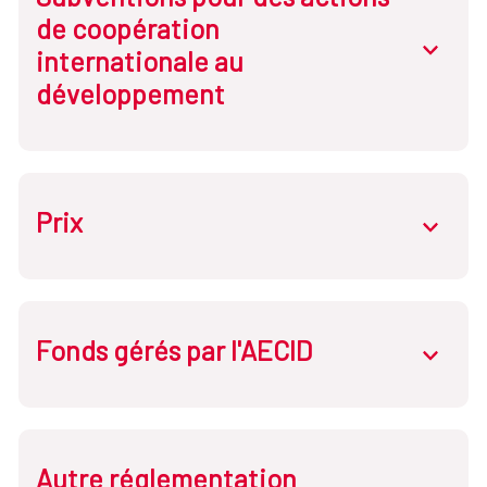
de coopération
abrir.des
internationale au
développement
Prix
abrir.des
Fonds gérés par l'AECID
abrir.des
Autre réglementation