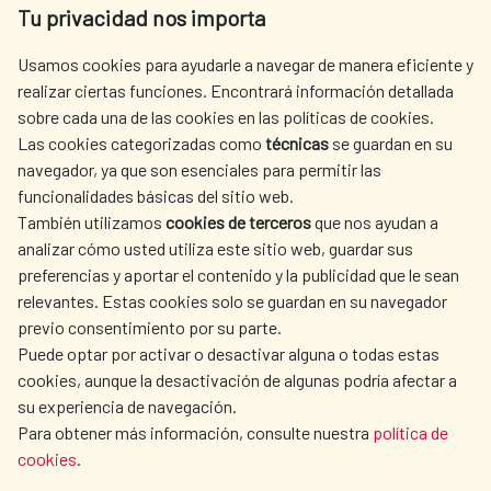
Tu privacidad nos importa
Tel. +34 900 20 30 54​​​​​​​
centro.informacion@aecid.es
Usamos cookies para ayudarle a navegar de manera eficiente y
realizar ciertas funciones. Encontrará información detallada
sobre cada una de las cookies en las políticas de cookies.
AECID
OÙ NOUS COOPÉRONS
Las cookies categorizadas como
técnicas
se guardan en su
L'ACTION HUMANITAIRE
SALLE DE PRESSE
navegador, ya que son esenciales para permitir las
ESPAGNOLE
funcionalidades básicas del sitio web.
También utilizamos
cookies de terceros
que nos ayudan a
CULTURE ET SCIENCE
BIBLIOTHÈQUE
analizar cómo usted utiliza este sitio web, guardar sus
preferencias y aportar el contenido y la publicidad que le sean
relevantes. Estas cookies solo se guardan en su navegador
previo consentimiento por su parte.
Puede optar por activar o desactivar alguna o todas estas
NOS RÉSEAUX SOCIAUX
cookies, aunque la desactivación de algunas podría afectar a
su experiencia de navegación.
Para obtener más información, consulte nuestra
política de
cookies
.