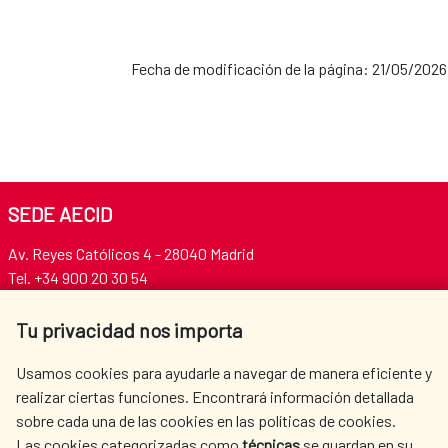
Fecha de modificación de la página: 21/05/2026
SEDE AECID
Av. Reyes Católicos 4 - 28040 Madrid
Tel. +34 900 20 30 54​​​​​​​
centro.informacion@aecid.es
Tu privacidad nos importa
AECID
OÙ NOUS COOPÉRONS
Usamos cookies para ayudarle a navegar de manera eficiente y
realizar ciertas funciones. Encontrará información detallada
L'ACTION HUMANITAIRE
SALLE DE PRESSE
sobre cada una de las cookies en las políticas de cookies.
ESPAGNOLE
Las cookies categorizadas como
técnicas
se guardan en su