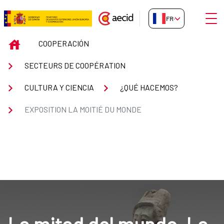
Saut au contenu principal
Ouvri
FR-FR
EXPOSITION LA MOITIÉ DU MON
INICIO
COOPERACIÓN
SECTEURS DE COOPÉRATION
CULTURA Y CIENCIA
¿QUÉ HACEMOS?
EXPOSITION LA MOITIÉ DU MONDE