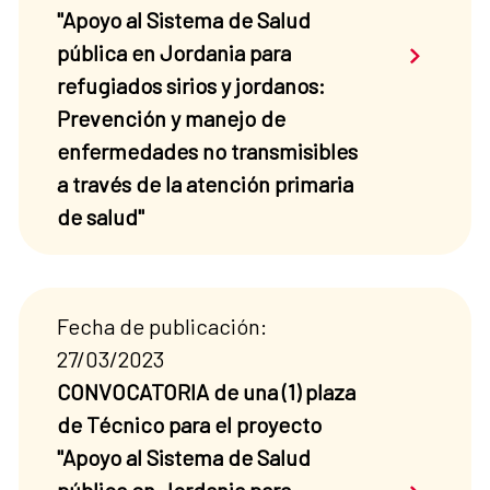
"Apoyo al Sistema de Salud
Saber má
pública en Jordania para
refugiados sirios y jordanos:
Prevención y manejo de
enfermedades no transmisibles
a través de la atención primaria
de salud"
Fecha de publicación:
27/03/2023
CONVOCATORIA de una (1) plaza
de Técnico para el proyecto
"Apoyo al Sistema de Salud
Saber má