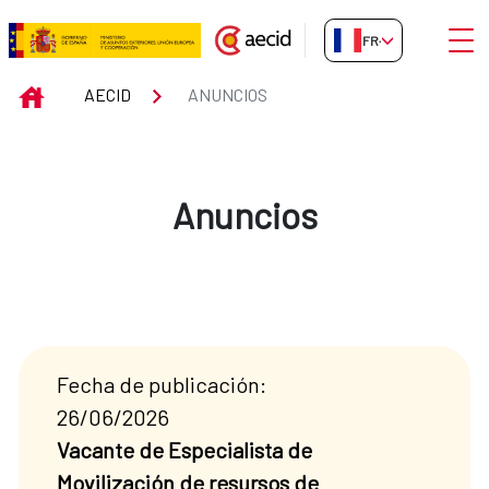
Saut au contenu principal
Ouvri
FR-FR
Anuncios
INICIO
AECID
ANUNCIOS
Anuncios
Fecha de publicación:
26/06/2026
Vacante de Especialista de
Movilización de resursos de