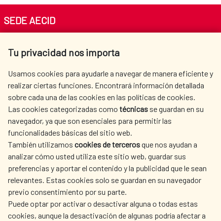
SEDE AECID
Av. Reyes Católicos 4 - 28040 Madrid
Tu privacidad nos importa
Tel. +34 900 20 30 54​​​​​​​
centro.informacion@aecid.es
Usamos cookies para ayudarle a navegar de manera eficiente y
realizar ciertas funciones. Encontrará información detallada
sobre cada una de las cookies en las políticas de cookies.
AECID
OÙ NOUS COOPÉRONS
Las cookies categorizadas como
técnicas
se guardan en su
L'ACTION HUMANITAIRE
SALLE DE PRESSE
navegador, ya que son esenciales para permitir las
ESPAGNOLE
funcionalidades básicas del sitio web.
CULTURE ET SCIENCE
BIBLIOTHÈQUE
También utilizamos
cookies de terceros
que nos ayudan a
analizar cómo usted utiliza este sitio web, guardar sus
preferencias y aportar el contenido y la publicidad que le sean
relevantes. Estas cookies solo se guardan en su navegador
previo consentimiento por su parte.
Puede optar por activar o desactivar alguna o todas estas
NOS RÉSEAUX SOCIAUX
cookies, aunque la desactivación de algunas podría afectar a