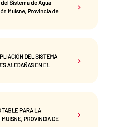
n del Sistema de Agua
Saber más sobre el 
tón Muisne, Provincia de
AMPLIACIÓN DEL SISTEMA
Saber más sobre el 
ES ALEDAÑAS EN EL
POTABLE PARA LA
Saber más sobre el 
MUISNE, PROVINCIA DE