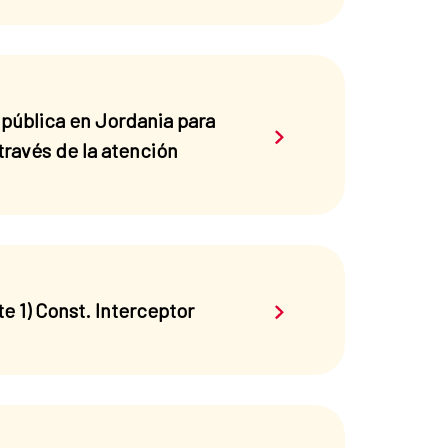
 pública en Jordania para
Saber más sobre el 
través de la atención
Saber más sobre el 
e 1) Const. Interceptor