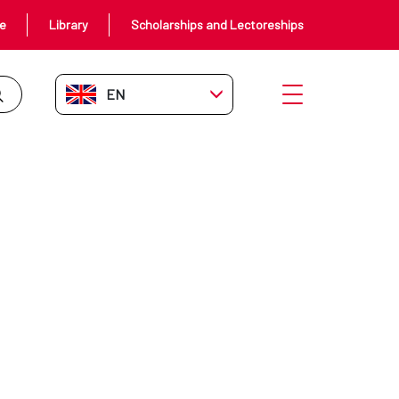
ce
Library
Scholarships and Lectoreships
EN-GB
Open menu