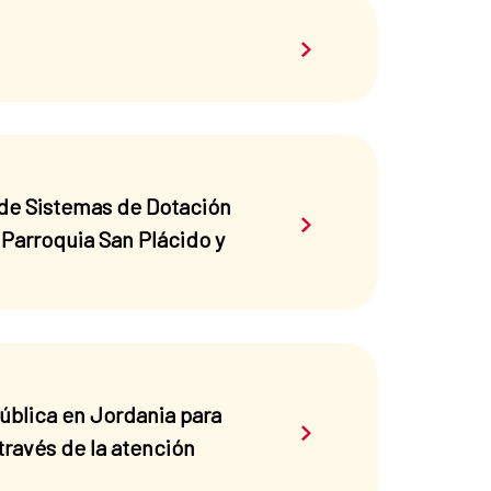
Saber más sobre el 
 de Sistemas de Dotación
Saber más sobre el 
Parroquia San Plácido y
ública en Jordania para
Saber más sobre el 
través de la atención