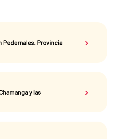
Saber más sobre el 
n Pedernales. Provincia
Saber más sobre el 
 Chamanga y las