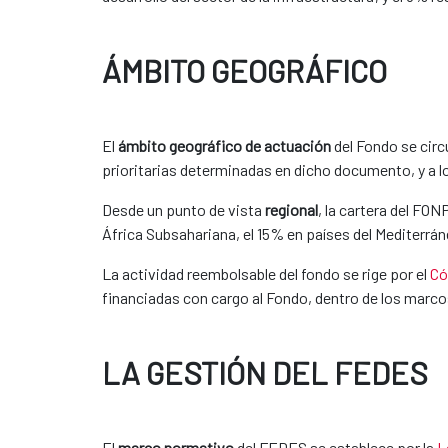
ÁMBITO GEOGRÁFICO
El
ámbito geográfico de actuación
del Fondo se circ
prioritarias determinadas en dicho documento, y a lo
Desde un punto de vista
regional
, la cartera del FO
África Subsahariana, el 15% en países del Mediterrán
La actividad reembolsable del fondo se rige por el
Có
financiadas con cargo al Fondo, dentro de los marcos
LA GESTIÓN DEL FEDES
El
marco normativo
del FEDES se establece por la
L