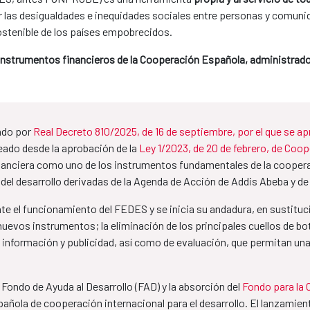
ir las desigualdades e inequidades sociales entre personas y comunid
ostenible de los países empobrecidos.
 instrumentos financieros de la Cooperación Española, administrado
ado por
Real Decreto 810/2025, de 16 de septiembre, por el que se a
reado desde la aprobación de la
Ley 1/2023, de 20 de febrero, de Coope
inanciera como uno de los instrumentos fundamentales de la cooperac
 del desarrollo derivadas de la Agenda de Acción de Addis Abeba y d
te el funcionamiento del FEDES y se inicia su andadura, en sustitu
nuevos instrumentos; la eliminación de los principales cuellos de bo
información y publicidad, así como de evaluación, que permitan una 
 Fondo de Ayuda al Desarrollo (FAD) y la absorción del
Fondo para la 
pañola de cooperación internacional para el desarrollo. El lanzam