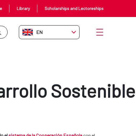
ce
Library
Scholarships and Lectoreships
EN-GB
Open menu
rrollo Sostenible
do el
sistema de la Cooperación Española
con el