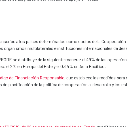
unscribe a los países determinados como socios de la Cooperación E
s organismos multilaterales e instituciones internacionales de desa
NPRODE se distribuye de la siguiente manera: el 49% de las operacion
eo, el 2% en Europa del Este y el 0,44% en Asia Pacífico.
digo de Financiación Responsable
, que establece las medidas para 
 de planificación de la política de cooperación al desarrollo y los
ey 36/2010, de 22 de octubre, de creación del Fondo
, modificada por