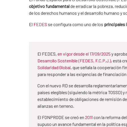
objetivo fundamental
de erradicar la pobreza, reduc
de los derechos humanos y el desarrollo humano y s
El
FEDES
se configura como uno de los
principales
El FEDES,
en vigor desde el 17/09/2025
y aprob
Desarrollo Sostenible (FEDES, F.C.P.J.)
, está c
Solidaridad Global
, que señala la cooperación f
para responder a las exigencias de financiación
Con el nuevo RD se desarrolla reglamentariamen
países elegibles (siguiendo la métrica TOSSD) y 
establecimiento de obligaciones de remisión de 
alianzas en terreno.
El FONPRODE se creó en
2011
con la reforma del
supuso un avance fundamental en la política es