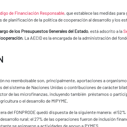
digo de Financiación Responsable
, que establece las medidas para 
 de planificación de la política de cooperación al desarrollo y los
cargo de los Presupuestos Generales del Estado
, está adscrito a la
S
 Cooperación
. La AECID es la encargada de la administración del fon
N
ón no reembolsable son, principalmente, aportaciones a organismos 
mas del sistema de Naciones Unidas o contribuciones de carácter bila
ector de las microfinanzas, incluyendo también préstamos o partic
agricultura o el desarrollo de MIPYME.
 cartera del FONPRODE quedó dispuesta de la siguiente manera: el 52
y desarrollo rural; el 27% de las operaciones fueron de inclusión fina
 restante se asignaron a actividades de apoyo a PYMES.