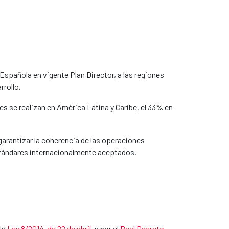
spañola en vigente Plan Director, a las regiones
rrollo.
es se realizan en América Latina y Caribe, el 33% en
garantizar la coherencia de las operaciones
 estándares internacionalmente aceptados.
 la
Ley 8/2014, de 22 de abril
​, y por el
Real Decreto