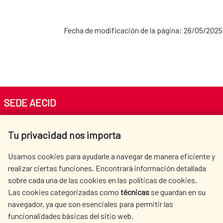
Fecha de modificación de la página: 26/05/2025
SEDE AECID
Av. Reyes Católicos 4 - 28040 Madrid
Tu privacidad nos importa
Tel. +34 900 20 30 54​​​​​​​
centro.informacion@aecid.es
Usamos cookies para ayudarle a navegar de manera eficiente y
realizar ciertas funciones. Encontrará información detallada
sobre cada una de las cookies en las políticas de cookies.
AECID
WHERE DO WE COOPERATE?
Las cookies categorizadas como
técnicas
se guardan en su
SPANISH HUMANITARIAN
PRESS ROOM
navegador, ya que son esenciales para permitir las
ACTION
funcionalidades básicas del sitio web.