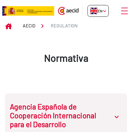
Skip to Main Content
Open
EN-GB
Regulation
INICIO
AECID
REGULATION
Normativa
Agencia Española de
Cooperación Internacional
abrir.des
para el Desarrollo