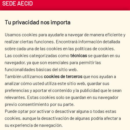
SEDE AECID
Av. Reyes Católicos 4 - 28040 Madrid
Tu privacidad nos importa
Tel. +34 900 20 30 54​​​​​​​
centro.informacion@aecid.es
Usamos cookies para ayudarle a navegar de manera eficiente y
realizar ciertas funciones. Encontrará información detallada
sobre cada una de las cookies en las políticas de cookies.
AECID
WHERE DO WE COOPERATE?
Las cookies categorizadas como
técnicas
se guardan en su
SPANISH HUMANITARIAN
PRESS ROOM
navegador, ya que son esenciales para permitir las
ACTION
funcionalidades básicas del sitio web.
CULTURE AND SCIENCE
LIBRARY
También utilizamos
cookies de terceros
que nos ayudan a
analizar cómo usted utiliza este sitio web, guardar sus
preferencias y aportar el contenido y la publicidad que le sean
relevantes. Estas cookies solo se guardan en su navegador
previo consentimiento por su parte.
Puede optar por activar o desactivar alguna o todas estas
OUR SOCIAL MEDIA
cookies, aunque la desactivación de algunas podría afectar a
su experiencia de navegación.