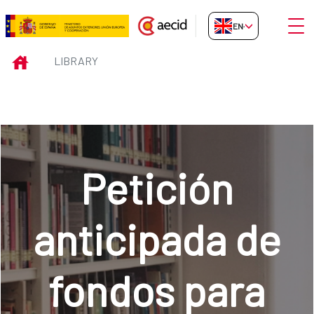
Skip to Main Content
Open
EN-GB
Library
INICIO
LIBRARY
Petición
anticipada de
fondos para