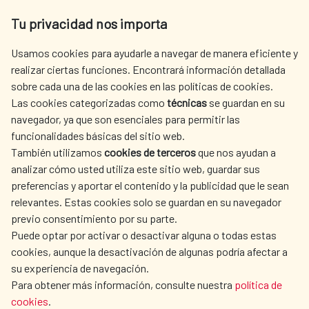
Av. Reyes Católicos 4 - 28040 Madrid
Tu privacidad nos importa
Tel. +34 900 20 30 54​​​​​​​
centro.informacion@aecid.es
Usamos cookies para ayudarle a navegar de manera eficiente y
realizar ciertas funciones. Encontrará información detallada
sobre cada una de las cookies en las políticas de cookies.
AECID
WHERE DO WE COOPERATE?
Las cookies categorizadas como
técnicas
se guardan en su
SPANISH HUMANITARIAN
PRESS ROOM
navegador, ya que son esenciales para permitir las
ACTION
funcionalidades básicas del sitio web.
CULTURE AND SCIENCE
LIBRARY
También utilizamos
cookies de terceros
que nos ayudan a
analizar cómo usted utiliza este sitio web, guardar sus
preferencias y aportar el contenido y la publicidad que le sean
relevantes. Estas cookies solo se guardan en su navegador
previo consentimiento por su parte.
Puede optar por activar o desactivar alguna o todas estas
OUR SOCIAL MEDIA
cookies, aunque la desactivación de algunas podría afectar a
su experiencia de navegación.
Para obtener más información, consulte nuestra
política de
cookies
.