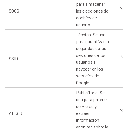
para almacenar
You
SOCS
las elecciones de
cookies del
usuario.
Técnica. Se usa
para garantizar la
seguridad de las
sesiones de los
Goo
SSID
usuarios al
navegar en los
servicios de
Google.
Publicitaria. Se
usa para proveer
servicios y
You
APISID
extraer
información
anónima sobre la