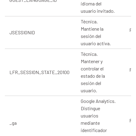
idioma del
usuario invitado.
Técnica.
Mantiene la
Pro
JSESSIONID
sesión del
usuario activa.
Técnica.
Mantener y
controlar el
Pro
LFR_SESSION_STATE_20100
estado de la
sesión del
usuario.
Google Analytics.
Distingue
usuarios
Pro
_ga
mediante
identificador