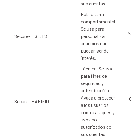
sus cuentas.
Publicitaria
comportamental.
Se usa para
You
__Secure-1PSIDTS
personalizar
anuncios que
puedan ser de
interés.
Técnica. Se usa
para fines de
seguridad y
autenticación.
Ayuda a proteger
Goo
__Secure-1PAPISID
a los usuarios
contra ataques y
usos no
autorizados de
sus cuentas.