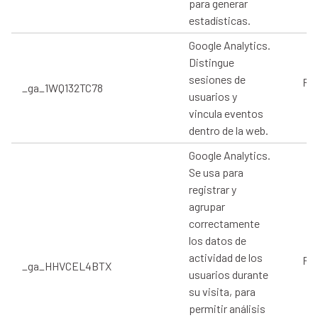
para generar
estadísticas.
Google Analytics.
Distingue
sesiones de
Pro
_ga_1WQ132TC78
usuarios y
vincula eventos
dentro de la web.
Google Analytics.
Se usa para
registrar y
agrupar
correctamente
los datos de
actividad de los
Pro
_ga_HHVCEL4BTX
usuarios durante
su visita, para
permitir análisis