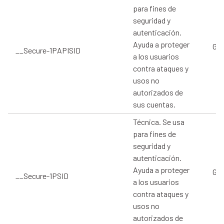
para fines de
seguridad y
autenticación.
Ayuda a proteger
Goo
__Secure-1PAPISID
a los usuarios
contra ataques y
usos no
autorizados de
sus cuentas.
Técnica. Se usa
para fines de
seguridad y
autenticación.
Ayuda a proteger
Goo
__Secure-1PSID
a los usuarios
contra ataques y
usos no
autorizados de