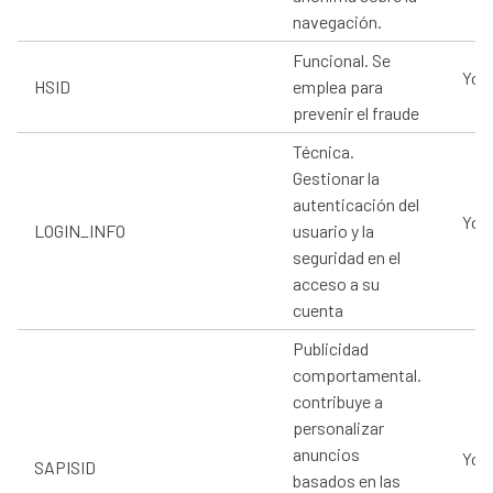
navegación.
Funcional. Se
You
HSID
emplea para
prevenir el fraude
Técnica.
Gestionar la
autenticación del
You
LOGIN_INFO
usuario y la
seguridad en el
acceso a su
cuenta
Publicidad
comportamental.
contribuye a
personalizar
anuncios
You
SAPISID
basados en las