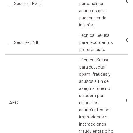
Goo
__Secure-3PSID
personalizar
anuncios que
puedan ser de
interés.
Técnica. Se usa
Goo
__Secure-ENID
para recordar tus
preferencias.
Técnica. Se usa
para detectar
spam, fraudes y
abusos a fin de
asegurar que no
se cobra por
Goo
AEC
error a los
anunciantes por
impresiones o
interacciones
fraudulentas o no