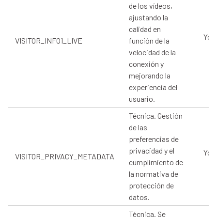
de los vídeos,
ajustando la
calidad en
You
VISITOR_INFO1_LIVE
función de la
velocidad de la
conexión y
mejorando la
experiencia del
usuario.
Técnica. Gestión
de las
preferencias de
privacidad y el
You
VISITOR_PRIVACY_METADATA
cumplimiento de
la normativa de
protección de
datos.
Técnica. Se