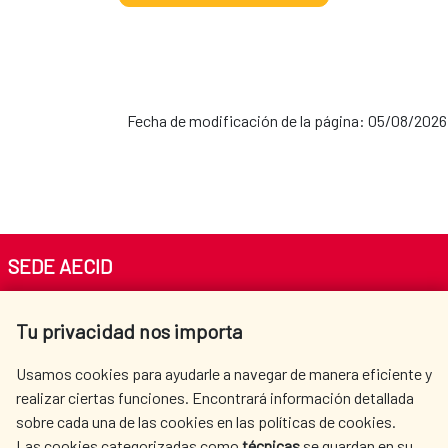
Fecha de modificación de la página: 05/08/2026
SEDE AECID
Av. Reyes Católicos 4 - 28040 Madrid
Tu privacidad nos importa
Tel. +34 900 20 30 54​​​​​​​
centro.informacion@aecid.es
Usamos cookies para ayudarle a navegar de manera eficiente y
realizar ciertas funciones. Encontrará información detallada
sobre cada una de las cookies en las políticas de cookies.
AECID
WHERE DO WE COOPERATE?
Las cookies categorizadas como
técnicas
se guardan en su