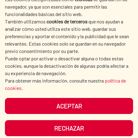
SPANISH HUMANITARIAN
PRESS ROOM
navegador, ya que son esenciales para permitir las
ACTION
funcionalidades básicas del sitio web.
CULTURE AND SCIENCE
LIBRARY
También utilizamos
cookies de terceros
que nos ayudan a
analizar cómo usted utiliza este sitio web, guardar sus
preferencias y aportar el contenido y la publicidad que le sean
relevantes. Estas cookies solo se guardan en su navegador
previo consentimiento por su parte.
Puede optar por activar o desactivar alguna o todas estas
OUR SOCIAL MEDIA
cookies, aunque la desactivación de algunas podría afectar a
su experiencia de navegación.
Para obtener más información, consulte nuestra
política de
cookies
.
ACEPTAR
TERMS OF USE
DATA PROTECTION
COOKIE POLICY
BROWSING GUIDE
RECHAZAR
ACCESSIBILITY
SITEMAP