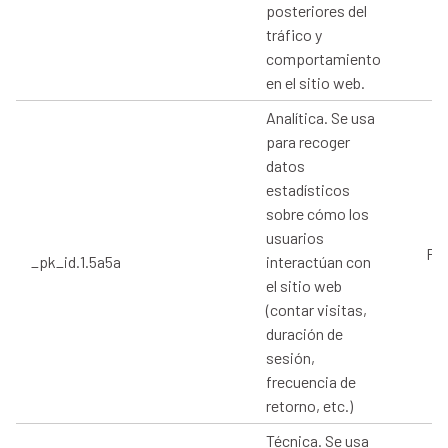
posteriores del
tráfico y
comportamiento
en el sitio web.
Analítica. Se usa
para recoger
datos
estadísticos
sobre cómo los
usuarios
Pro
_pk_id.1.5a5a
interactúan con
el sitio web
(contar visitas,
duración de
sesión,
frecuencia de
retorno, etc.)
Técnica. Se usa