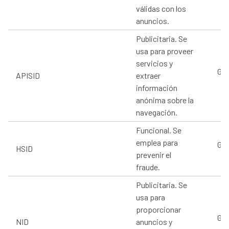
válidas con los
anuncios.
Publicitaria. Se
usa para proveer
servicios y
Goo
APISID
extraer
información
anónima sobre la
navegación.
Funcional. Se
emplea para
Goo
HSID
prevenir el
fraude.
Publicitaria. Se
usa para
proporcionar
Goo
NID
anuncios y