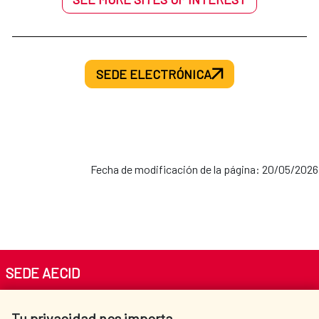
SEDE ELECTRÓNICA
Fecha de modificación de la página: 20/05/2026
SEDE AECID
Av. Reyes Católicos 4 - 28040 Madrid
Tu privacidad nos importa
Tel. +34 900 20 30 54​​​​​​​