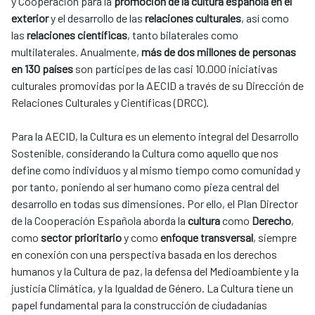
y Cooperación para la
promoción de la cultura española en el
exterior
y el desarrollo de las
relaciones culturales
, así como
las
relaciones científicas
, tanto bilaterales como
multilaterales. Anualmente,
más de dos millones de personas
en 130 países
son partícipes de las casi 10.000 iniciativas
culturales promovidas por la AECID a través de su Dirección de
Relaciones Culturales y Científicas (DRCC).
Para la AECID, la Cultura es un elemento integral del Desarrollo
Sostenible, considerando la Cultura como aquello que nos
define como individuos y al mismo tiempo como comunidad y
por tanto, poniendo al ser humano como pieza central del
desarrollo en todas sus dimensiones. Por ello, el Plan Director
de la Cooperación Española aborda la
cultura
como
Derecho
,
como
sector prioritario
y como
enfoque transversal
, siempre
en conexión con una perspectiva basada en los derechos
humanos y la Cultura de paz, la defensa del Medioambiente y la
justicia Climática, y la Igualdad de Género. La Cultura tiene un
papel fundamental para la construcción de ciudadanías