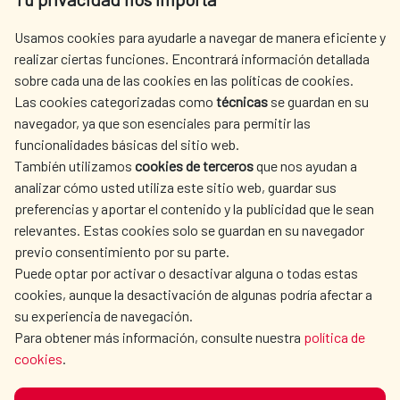
centro.informacion@aecid.es
Usamos cookies para ayudarle a navegar de manera eficiente y
realizar ciertas funciones. Encontrará información detallada
sobre cada una de las cookies en las políticas de cookies.
AECID
WHERE DO WE COOPERATE?
Las cookies categorizadas como
técnicas
se guardan en su
SPANISH HUMANITARIAN
PRESS ROOM
navegador, ya que son esenciales para permitir las
ACTION
funcionalidades básicas del sitio web.
CULTURE AND SCIENCE
LIBRARY
También utilizamos
cookies de terceros
que nos ayudan a
analizar cómo usted utiliza este sitio web, guardar sus
preferencias y aportar el contenido y la publicidad que le sean
relevantes. Estas cookies solo se guardan en su navegador
previo consentimiento por su parte.
Puede optar por activar o desactivar alguna o todas estas
OUR SOCIAL MEDIA
cookies, aunque la desactivación de algunas podría afectar a
su experiencia de navegación.
Para obtener más información, consulte nuestra
política de
cookies
.