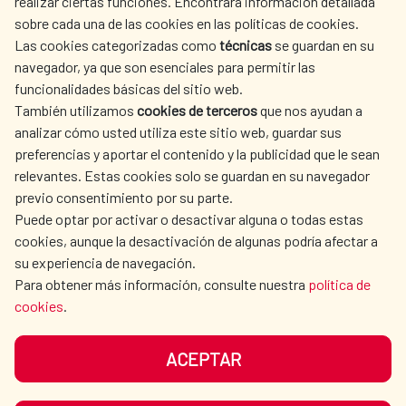
realizar ciertas funciones. Encontrará información detallada
sobre cada una de las cookies en las políticas de cookies.
AECID
WHERE DO WE COOPERATE?
Las cookies categorizadas como
técnicas
se guardan en su
SPANISH HUMANITARIAN
PRESS ROOM
navegador, ya que son esenciales para permitir las
ACTION
funcionalidades básicas del sitio web.
CULTURE AND SCIENCE
LIBRARY
También utilizamos
cookies de terceros
que nos ayudan a
analizar cómo usted utiliza este sitio web, guardar sus
preferencias y aportar el contenido y la publicidad que le sean
relevantes. Estas cookies solo se guardan en su navegador
previo consentimiento por su parte.
Puede optar por activar o desactivar alguna o todas estas
OUR SOCIAL MEDIA
cookies, aunque la desactivación de algunas podría afectar a
su experiencia de navegación.
Para obtener más información, consulte nuestra
política de
cookies
.
ACEPTAR
TERMS OF USE
DATA PROTECTION
COOKIE POLICY
BROWSING GUIDE