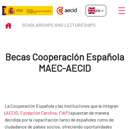
Skip to Main Content
Open
EN-GB
Scholarships and Lectureships
INICIO
SCHOLARSHIPS AND LECTURESHIPS
Becas Cooperación Española
MAEC-AECID
La Cooperación Española y las instituciones que la integran
(
AECID
,
Fundación Carolina​
,
FIAP​
) apuestan de manera
decidida por la capacitación tanto de españoles como de
ciudadanos de países socios, ofreciendo oportunidades