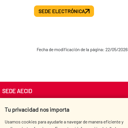
SEDE ELECTRÓNICA
Fecha de modificación de la página: 22/05/2026
SEDE AECID
Av. Reyes Católicos 4 - 28040 Madrid
Tu privacidad nos importa
Tel. +34 900 20 30 54​​​​​​​
centro.informacion@aecid.es
Usamos cookies para ayudarle a navegar de manera eficiente y