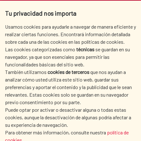
Av. Reyes Católicos 4 - 28040 Madrid
Tu privacidad nos importa
Tel. +34 900 20 30 54​​​​​​​
centro.informacion@aecid.es
Usamos cookies para ayudarle a navegar de manera eficiente y
realizar ciertas funciones. Encontrará información detallada
sobre cada una de las cookies en las políticas de cookies.
AECID
WHERE DO WE COOPERATE?
Las cookies categorizadas como
técnicas
se guardan en su
SPANISH HUMANITARIAN
PRESS ROOM
navegador, ya que son esenciales para permitir las
ACTION
funcionalidades básicas del sitio web.
CULTURE AND SCIENCE
LIBRARY
También utilizamos
cookies de terceros
que nos ayudan a
analizar cómo usted utiliza este sitio web, guardar sus
preferencias y aportar el contenido y la publicidad que le sean
relevantes. Estas cookies solo se guardan en su navegador
previo consentimiento por su parte.
Puede optar por activar o desactivar alguna o todas estas
OUR SOCIAL MEDIA
cookies, aunque la desactivación de algunas podría afectar a
su experiencia de navegación.
Para obtener más información, consulte nuestra
política de
cookies
.