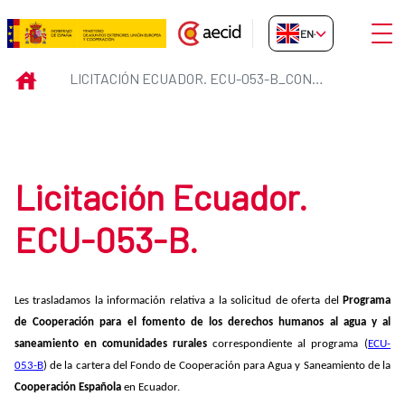
Skip to Main Content
Open
EN-GB
Licitación Ecuador. ECU-053-B_
INICIO
LICITACIÓN ECUADOR. ECU-053-B_CONSULTORIA
Licitación Ecuador.
ECU-053-B.
Les trasladamos la información relativa a la solicitud de oferta del
Programa
de Cooperación para el fomento de los derechos humanos al agua y al
saneamiento en comunidades rurales
correspondiente al programa
(
ECU-
053-B
) de la cartera del Fondo de Cooperación para Agua y Saneamiento de la
Cooperación Española
en Ecuador.