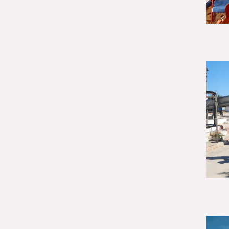
Género (500)
AMÉRICA LATINA Y
CARIBE (490)
España (486)
Agua y saneamiento
(333)
Salud (265)
Educación (225)