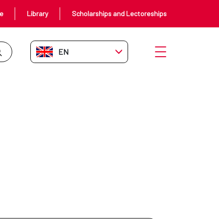
ce
Library
Scholarships and Lectoreships
EN-GB
Open menu