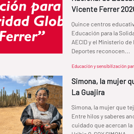
Vicente Ferrer 202
Quince centros educativ
Educación para la Solid
AECID y el Ministerio d
Deportes reconocen...
Educación y sensibilización par
Simona, la mujer q
La Guajira
Simona, la mujer que te
Entre hilos y saberes an
cuidado que acercan la 
Uribia 0-SOY SIMONA...