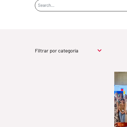
Search Bar
Filtrar por categoría
Cooperación para el
desarrollo (909)
Cultura y desarrollo
(744)
Acción humanitaria
(531)
Objetivos de
Desarrollo Sostenible (524)