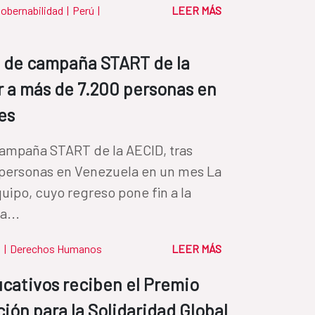
obernabilidad
|
Perú
|
LEER MÁS
l de campaña START de la
r a más de 7.200 personas en
es
campaña START de la AECID, tras
 personas en Venezuela en un mes La
uipo, cuyo regreso pone fin a la
a...
a
|
Derechos Humanos
LEER MÁS
cativos reciben el Premio
ión para la Solidaridad Global