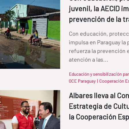
juvenil, la AECID i
prevención de la t
Con educación, protecció
impulsa en Paraguay la p
refuerza la prevención 
atención a las...
Educación y sensibilización par
OCE Paraguay
|
Cooperación E
Albares lleva al Co
Estrategia de Cultu
la Cooperación Es