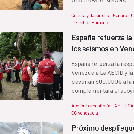
Cultura y desarrollo
|
Género
|
C
Derechos Humanos
España refuerza la
los seísmos en Ven
España refuerza la resp
Venezuela La AECID y l
destinan 500.000€ a la 
complementará el apoyo
Acción humanitaria
|
AMÉRICA 
CC Venezuela
Próximo despliegu