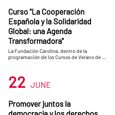
Curso "La Cooperación
Española y la Solidaridad
Global: una Agenda
Transformadora"
La Fundación Carolina, dentro de la
programación de los Cursos de Verano de la
Universidad Complutense de Madrid,
organiza el curso: “La Cooperación Española
22
y la Solidaridad Global: una agenda
transformadora”, que se se desarrollará en
JUNE
San Lorenzo de El Escorial entre el 10 y el 14
de julio. El objetivo del este Curso de
Verano es, justamente, examinar el proceso
Promover juntos la
de reforma de la ley de Cooperación y
democracia y los derechos
dialogar sobre su alcance e implicaciones,