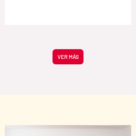
saturado por la información visual esta
selección de instantes pretende volver a la
consideración inicial de la fotografía como
una forma de representar la realidad
objetiva que saca a la luz preguntas sobre la
naturaleza de la verdad y cómo los procesos
de digitalización afectan a los medios y al
lenguaje tradicional audiovisual. Premios
VER MÁS
Internacionales Rey de España de
Periodismo La exhibición, que se
inaugurará a las 12.00 horas del 1 de junio,
conmemora la XL edición de los Premios
Internacionales Rey de España de
Periodismo, que fueron creados por la
Agencia EFE y la Agencia Española de
Cooperación Internacional para el Desarrollo
(AECID) con el propósito de reconocer la
labor informativa de los periodistas de
lengua española y portuguesa de la