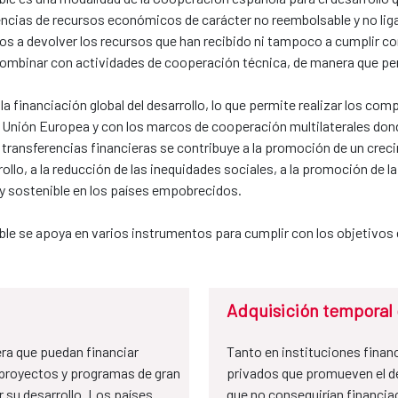
rencias de recursos económicos de carácter no reembolsable y no liga
dos a devolver los recursos que han recibido ni tampoco a cumplir c
mbinar con actividades de cooperación técnica, de manera que pe
a financiación global del desarrollo, lo que permite realizar los c
a Unión Europea y con los marcos de cooperación multilaterales do
 transferencias financieras se contribuye a la promoción de un crecim
ollo, a la reducción de las inequidades sociales, a la promoción de l
 y sostenible en los países empobrecidos.
ible se apoya en varios instrumentos para cumplir con los objetivos
Adquisición temporal 
ra que puedan financiar
Tanto en instituciones finan
proyectos y programas de gran
privados que promueven el d
r su desarrollo. Los países
que no conseguirían financi