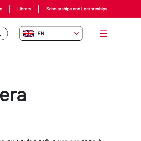
ce
Library
Scholarships and Lectoreships
EN-GB
Open menu
era
 que persigue el desarrollo humano y económico de