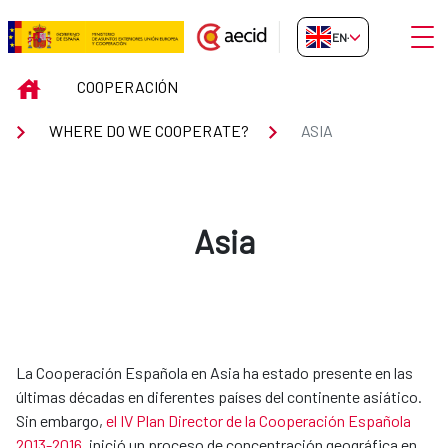
Skip to Main Content
Open
EN-GB
ASIA
INICIO
COOPERACIÓN
WHERE DO WE COOPERATE?
ASIA
Asia
​​​​​​La Cooperación Española en Asia ha estado presente en las
últimas décadas en diferentes países del continente asiático.
Sin embargo,
el IV Plan Director de la Cooperación Española
2013-2016
, inició un proceso de concentración geográfica en