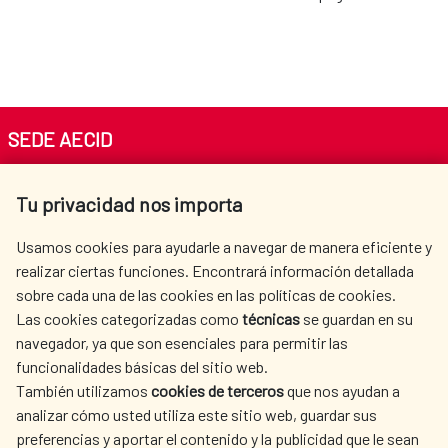
SEDE AECID
Av. Reyes Católicos 4 - 28040 Madrid
Tu privacidad nos importa
Tel. +34 900 20 30 54​​​​​​​
centro.informacion@aecid.es
Usamos cookies para ayudarle a navegar de manera eficiente y
realizar ciertas funciones. Encontrará información detallada
sobre cada una de las cookies en las políticas de cookies.
AECID
WHERE DO WE COOPERATE?
Las cookies categorizadas como
técnicas
se guardan en su
SPANISH HUMANITARIAN
PRESS ROOM
navegador, ya que son esenciales para permitir las
ACTION
funcionalidades básicas del sitio web.
CULTURE AND SCIENCE
LIBRARY
También utilizamos
cookies de terceros
que nos ayudan a
analizar cómo usted utiliza este sitio web, guardar sus
preferencias y aportar el contenido y la publicidad que le sean