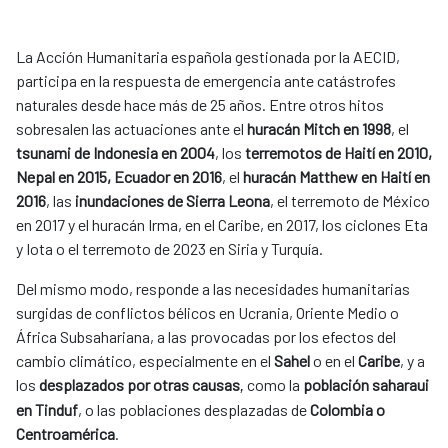
La Acción Humanitaria española gestionada por la AECID,
participa en la respuesta de emergencia ante catástrofes
naturales desde hace más de 25 años. Entre otros hitos
sobresalen las actuaciones ante el
huracán Mitch en 1998
, el
tsunami de Indonesia en 2004
, los
terremotos de Haití en 2010,
Nepal en 2015, Ecuador en 2016
, el
huracán Matthew en Haití en
2016
, las
inundaciones de Sierra Leona
, el terremoto de México
en 2017 y el huracán Irma, en el Caribe, en 2017, los ciclones Eta
y Iota o el terremoto de 2023 en Siria y Turquía.
Del mismo modo, responde a las necesidades humanitarias
surgidas de conflictos bélicos en Ucrania, Oriente Medio o
África Subsahariana, a las provocadas por los efectos del
cambio climático, especialmente en el
Sahel
o en el
Caribe
, y a
los
desplazados por otras causas
como la
población saharaui
,
en Tinduf
, o las poblaciones desplazadas de
Colombia o
Centroamérica
.