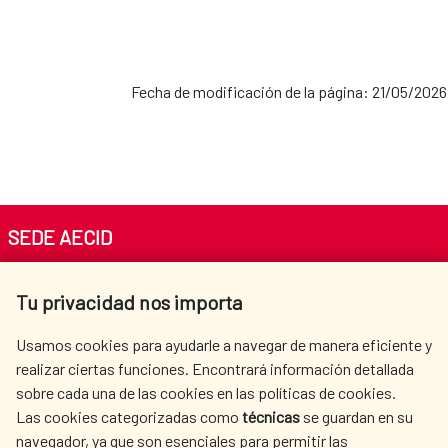
Fecha de modificación de la página: 21/05/2026
SEDE AECID
Av. Reyes Católicos 4 - 28040 Madrid
Tu privacidad nos importa
Tel. +34 900 20 30 54​​​​​​​
centro.informacion@aecid.es
Usamos cookies para ayudarle a navegar de manera eficiente y
realizar ciertas funciones. Encontrará información detallada
sobre cada una de las cookies en las políticas de cookies.
AECID
WHERE DO WE COOPERATE?
Las cookies categorizadas como
técnicas
se guardan en su
SPANISH HUMANITARIAN
PRESS ROOM
navegador, ya que son esenciales para permitir las