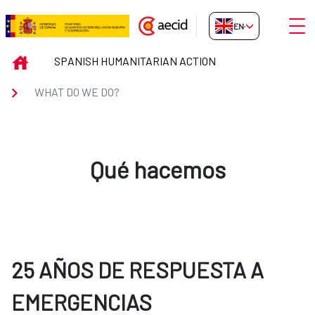
Skip to Main Content
Open
EN-GB
WHAT DO WE DO?
INICIO
SPANISH HUMANITARIAN ACTION
WHAT DO WE DO?
Qué hacemos
25 AÑOS DE RESPUESTA A
EMERGENCIAS