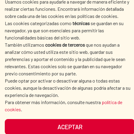
Usamos cookies para ayudarle a navegar de manera eficiente y
ACTION
realizar ciertas funciones. Encontrará información detallada
sobre cada una de las cookies en las políticas de cookies.
CULTURE AND SCIENCE
LIBRARY
Las cookies categorizadas como
técnicas
se guardan en su
navegador, ya que son esenciales para permitir las
funcionalidades básicas del sitio web.
También utilizamos
cookies de terceros
que nos ayudan a
analizar cómo usted utiliza este sitio web, guardar sus
OUR SOCIAL MEDIA
preferencias y aportar el contenido y la publicidad que le sean
relevantes. Estas cookies solo se guardan en su navegador
previo consentimiento por su parte.
Puede optar por activar o desactivar alguna o todas estas
cookies, aunque la desactivación de algunas podría afectar a su
experiencia de navegación.
TERMS OF USE
DATA PROTECTION
Para obtener más información, consulte nuestra
política de
cookies
.
COOKIE POLICY
BROWSING GUIDE
ACCESSIBILITY
SITEMAP
ACEPTAR