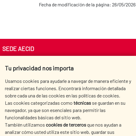
Fecha de modificación de la página: 26/05/2026
SEDE AECID
Av. Reyes Católicos 4 - 28040 Madrid
Tu privacidad nos importa
Tel. +34 900 20 30 54​​​​​​​
centro.informacion@aecid.es
Usamos cookies para ayudarle a navegar de manera eficiente y
realizar ciertas funciones. Encontrará información detallada
sobre cada una de las cookies en las políticas de cookies.
AECID
WHERE DO WE COOPERATE?
Las cookies categorizadas como
técnicas
se guardan en su
SPANISH HUMANITARIAN
PRESS ROOM
navegador, ya que son esenciales para permitir las
ACTION
funcionalidades básicas del sitio web.
También utilizamos
cookies de terceros
que nos ayudan a
CULTURE AND SCIENCE
LIBRARY
analizar cómo usted utiliza este sitio web, guardar sus