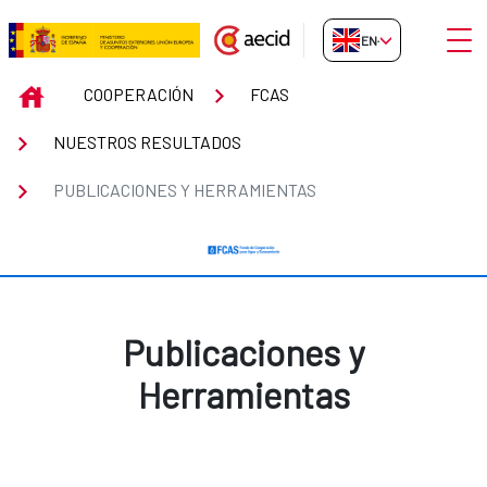
Skip to Main Content
Open
EN-GB
Publicaciones y Herramientas
INICIO
COOPERACIÓN
FCAS
NUESTROS RESULTADOS
PUBLICACIONES Y HERRAMIENTAS
Publicaciones y
Herramientas