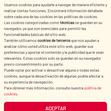
Usamos cookies para ayudarle a navegar de manera eficiente y
realizar ciertas funciones. Encontrará información detallada
sobre cada una de las cookies en las políticas de cookies.
AECID
WHERE DO WE COOPERATE?
Las cookies categorizadas como
técnicas
se guardan en su
SPANISH HUMANITARIAN
PRESS ROOM
navegador, ya que son esenciales para permitir las
ACTION
funcionalidades básicas del sitio web.
También utilizamos
cookies de terceros
que nos ayudan a
CULTURE AND SCIENCE
LIBRARY
analizar cómo usted utiliza este sitio web, guardar sus
preferencias y aportar el contenido y la publicidad que le sean
relevantes. Estas cookies solo se guardan en su navegador
previo consentimiento por su parte.
Puede optar por activar o desactivar alguna o todas estas
OUR SOCIAL MEDIA
cookies, aunque la desactivación de algunas podría afectar a
su experiencia de navegación.
Para obtener más información, consulte nuestra
política de
cookies
.
ACEPTAR
TERMS OF USE
DATA PROTECTION