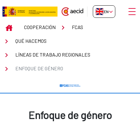
Skip to Main Content
Open
EN-GB
Enfoque de género
INICIO
COOPERACIÓN
FCAS
QUÉ HACEMOS
LÍNEAS DE TRABAJO REGIONALES
ENFOQUE DE GÉNERO
Enfoque de género