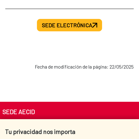
SEDE ELECTRÓNICA
Fecha de modificación de la página: 22/05/2025
SEDE AECID
Av. Reyes Católicos 4 - 28040 Madrid
Tu privacidad nos importa
Tel. +34 900 20 30 54​​​​​​​
centro.informacion@aecid.es