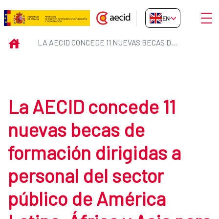
Skip to Main Content
Open
EN-GB
La AECID concede 11 nuevas becas
INICIO
LA AECID CONCEDE 11 NUEVAS BECAS DE FORMACIÓN DIRIGIDAS A PERSONAL DEL SECTOR PÚBLICO DE AMÉRICA LATINA, ÁFRICA Y ASIA PARA EL CURSO 2025/2026
La AECID concede 11
nuevas becas de
formación dirigidas a
personal del sector
público de América