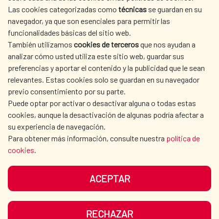
Las cookies categorizadas como
técnicas
se guardan en su
SPANISH HUMANITARIAN
PRESS ROOM
navegador, ya que son esenciales para permitir las
ACTION
funcionalidades básicas del sitio web.
CULTURE AND SCIENCE
LIBRARY
También utilizamos
cookies de terceros
que nos ayudan a
analizar cómo usted utiliza este sitio web, guardar sus
preferencias y aportar el contenido y la publicidad que le sean
relevantes. Estas cookies solo se guardan en su navegador
previo consentimiento por su parte.
Puede optar por activar o desactivar alguna o todas estas
OUR SOCIAL MEDIA
cookies, aunque la desactivación de algunas podría afectar a
su experiencia de navegación.
Para obtener más información, consulte nuestra
política de
cookies
.
ACEPTAR
TERMS OF USE
DATA PROTECTION
COOKIE POLICY
BROWSING GUIDE
RECHAZAR
ACCESSIBILITY
SITEMAP