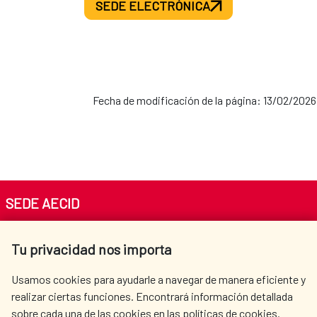
SEDE ELECTRÓNICA
Fecha de modificación de la página: 13/02/2026
SEDE AECID
Av. Reyes Católicos 4 - 28040 Madrid
Tu privacidad nos importa
Tel. +34 900 20 30 54​​​​​​​
centro.informacion@aecid.es
Usamos cookies para ayudarle a navegar de manera eficiente y
realizar ciertas funciones. Encontrará información detallada
sobre cada una de las cookies en las políticas de cookies.
AECID
WHERE DO WE COOPERATE?