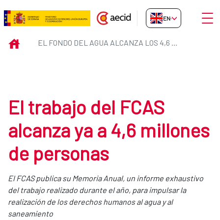
Skip to Main Content
Open
EN-GB
El Fondo del Agua alcanza los 4,
INICIO
EL FONDO DEL AGUA ALCANZA LOS 4,6 MILLONES DE BENEFICIARIOS DIRECTOS
El trabajo del FCAS
alcanza ya a 4,6 millones
de personas
El FCAS publica su Memoria Anual, un informe exhaustivo
del trabajo realizado durante el año, para impulsar la
realización de los derechos humanos al agua y al
saneamiento