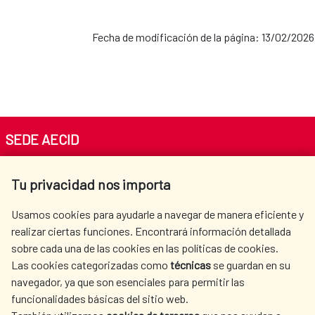
Fecha de modificación de la página: 13/02/2026
SEDE AECID
Av. Reyes Católicos 4 - 28040 Madrid
Tu privacidad nos importa
Tel. +34 900 20 30 54​​​​​​​
centro.informacion@aecid.es
Usamos cookies para ayudarle a navegar de manera eficiente y
realizar ciertas funciones. Encontrará información detallada
sobre cada una de las cookies en las políticas de cookies.
AECID
WHERE DO WE COOPERATE?
Las cookies categorizadas como
técnicas
se guardan en su
SPANISH HUMANITARIAN
PRESS ROOM
navegador, ya que son esenciales para permitir las
ACTION
funcionalidades básicas del sitio web.