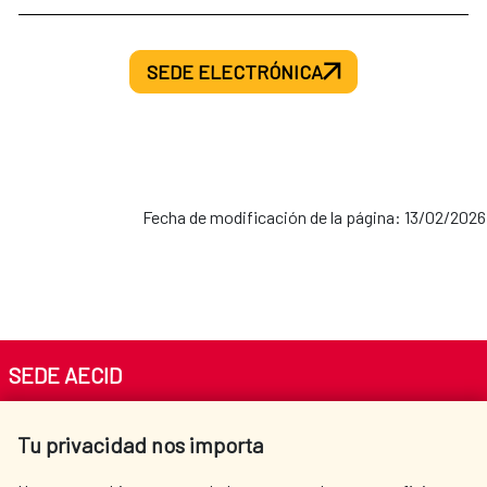
SEDE ELECTRÓNICA
Fecha de modificación de la página: 13/02/2026
SEDE AECID
Av. Reyes Católicos 4 - 28040 Madrid
Tu privacidad nos importa
Tel. +34 900 20 30 54​​​​​​​
centro.informacion@aecid.es