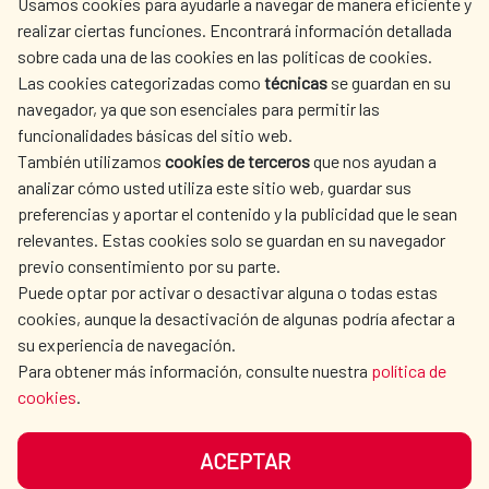
Usamos cookies para ayudarle a navegar de manera eficiente y
realizar ciertas funciones. Encontrará información detallada
sobre cada una de las cookies en las políticas de cookies.
AECID
WHERE DO WE COOPERATE?
Las cookies categorizadas como
técnicas
se guardan en su
SPANISH HUMANITARIAN
PRESS ROOM
navegador, ya que son esenciales para permitir las
ACTION
funcionalidades básicas del sitio web.
CULTURE AND SCIENCE
LIBRARY
También utilizamos
cookies de terceros
que nos ayudan a
analizar cómo usted utiliza este sitio web, guardar sus
preferencias y aportar el contenido y la publicidad que le sean
relevantes. Estas cookies solo se guardan en su navegador
previo consentimiento por su parte.
Puede optar por activar o desactivar alguna o todas estas
OUR SOCIAL MEDIA
cookies, aunque la desactivación de algunas podría afectar a
su experiencia de navegación.
Para obtener más información, consulte nuestra
política de
cookies
.
ACEPTAR
TERMS OF USE
DATA PROTECTION