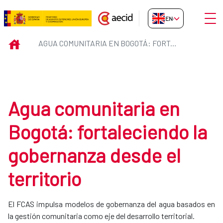
Skip to Main Content
Open
EN-GB
Agua comunitaria en Bogotá: fort
INICIO
AGUA COMUNITARIA EN BOGOTÁ: FORTALECIENDO LA GOBERNANZA DESDE EL TERRITORIO
Agua comunitaria en
Bogotá: fortaleciendo la
gobernanza desde el
territorio
El FCAS impulsa modelos de gobernanza del agua basados en
la gestión comunitaria como eje del desarrollo territorial.