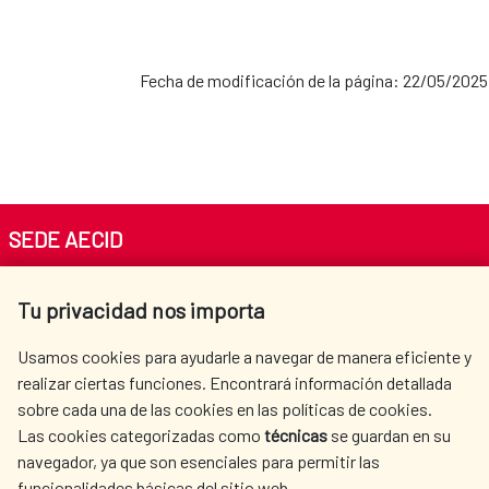
Fecha de modificación de la página: 22/05/2025
SEDE AECID
Av. Reyes Católicos 4 - 28040 Madrid
Tu privacidad nos importa
Tel. +34 900 20 30 54​​​​​​​
centro.informacion@aecid.es
Usamos cookies para ayudarle a navegar de manera eficiente y
realizar ciertas funciones. Encontrará información detallada
sobre cada una de las cookies en las políticas de cookies.
AECID
WHERE DO WE COOPERATE?
Las cookies categorizadas como
técnicas
se guardan en su
SPANISH HUMANITARIAN
PRESS ROOM
navegador, ya que son esenciales para permitir las
ACTION
funcionalidades básicas del sitio web.