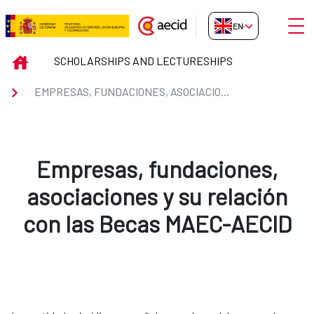
Skip to Main Content
Open
EN-GB
Empresas, fundaciones, asociac
INICIO
SCHOLARSHIPS AND LECTURESHIPS
EMPRESAS, FUNDACIONES, ASOCIACIONES Y SU RELACIÓN CON LAS BECAS MAEC-AECID
Empresas, fundaciones,
asociaciones y su relación
con las Becas MAEC-AECID