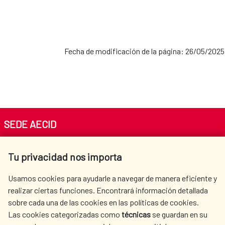
referencias, mapear problemáticas e
intereses y sintetizar ideas creativas. Con
esa información se creará un pequeño
documento que se pueda enviar a todes les
Fecha de modificación de la página: 26/05/2025
participantes del taller unos días después.
Imparte: Colectivo El Plumero, Pablo López
y Javier Vaquero Más información e
inscripciones: Centro Cultural de España en
México
SEDE AECID
Av. Reyes Católicos 4 - 28040 Madrid
Tu privacidad nos importa
Tel. +34 900 20 30 54​​​​​​​
centro.informacion@aecid.es
Usamos cookies para ayudarle a navegar de manera eficiente y
realizar ciertas funciones. Encontrará información detallada
sobre cada una de las cookies en las políticas de cookies.
AECID
WHERE DO WE COOPERATE?
Las cookies categorizadas como
técnicas
se guardan en su
SPANISH HUMANITARIAN
PRESS ROOM