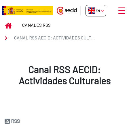
Skip to Main Content
Open
EN-GB
Canal RSS AECID: Actividades Cu
INICIO
CANALES RSS
CANAL RSS AECID: ACTIVIDADES CULTURALES
Canal RSS AECID:
Actividades Culturales
RSS