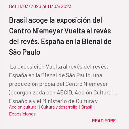
Del 11/03/2023 al 11/03/2023
Brasil acoge la exposición del
Centro Niemeyer Vuelta al revés
del revés. España en la Bienal de
São Paulo
​ La exposición Vuelta al revés del revés.
España en la Bienal de São Paulo, una
producción propia del Centro Niemeyer
(coorganizada con AECID, Acción Cultural
Española y el Ministerio de Cultura y
Acción cultural
|
Cultura y desarrollo
|
Brasil
|
Deporte), es la segunda muestra del centro
Exposiciones
cultural avilesino que se expondrá en el
READ MORE
extranjero. El 11 de marzo a las 11:00 (hora de