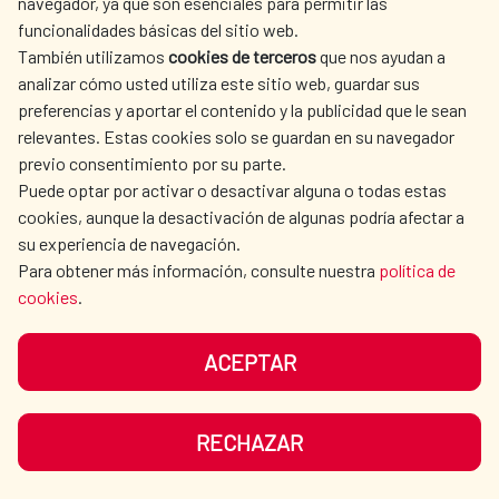
navegador, ya que son esenciales para permitir las
ACTION
funcionalidades básicas del sitio web.
CULTURE AND SCIENCE
LIBRARY
También utilizamos
cookies de terceros
que nos ayudan a
analizar cómo usted utiliza este sitio web, guardar sus
preferencias y aportar el contenido y la publicidad que le sean
relevantes. Estas cookies solo se guardan en su navegador
previo consentimiento por su parte.
Puede optar por activar o desactivar alguna o todas estas
OUR SOCIAL MEDIA
cookies, aunque la desactivación de algunas podría afectar a
su experiencia de navegación.
Para obtener más información, consulte nuestra
política de
cookies
.
ACEPTAR
TERMS OF USE
DATA PROTECTION
COOKIE POLICY
BROWSING GUIDE
RECHAZAR
ACCESSIBILITY
SITEMAP