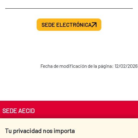
SEDE ELECTRÓNICA
Fecha de modificación de la página: 12/02/2026
SEDE AECID
Av. Reyes Católicos 4 - 28040 Madrid
Tu privacidad nos importa
Tel. +34 900 20 30 54​​​​​​​
centro.informacion@aecid.es