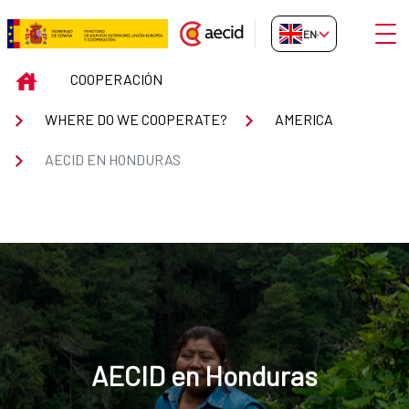
Skip to Main Content
Open
EN-GB
AECID en Honduras
INICIO
COOPERACIÓN
WHERE DO WE COOPERATE?
AMERICA
AECID EN HONDURAS
AECID en Honduras