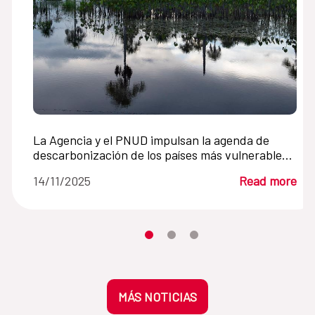
La Agencia y el PNUD impulsan la agenda de
descarbonización de los países más vulnerables
al cambio climático
14/11/2025
Read more
Moves the carousel to its element n
Moves the carousel to its elem
Moves the carousel to its 
MÁS NOTICIAS