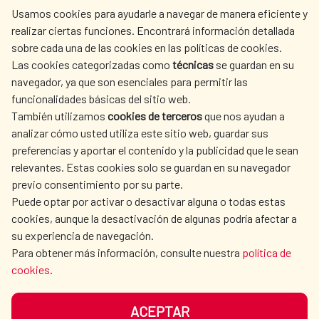
Usamos cookies para ayudarle a navegar de manera eficiente y
realizar ciertas funciones. Encontrará información detallada
sobre cada una de las cookies en las políticas de cookies.
AECID
WHERE DO WE COOPERATE?
Las cookies categorizadas como
técnicas
se guardan en su
SPANISH HUMANITARIAN
PRESS ROOM
navegador, ya que son esenciales para permitir las
ACTION
funcionalidades básicas del sitio web.
CULTURE AND SCIENCE
LIBRARY
También utilizamos
cookies de terceros
que nos ayudan a
analizar cómo usted utiliza este sitio web, guardar sus
preferencias y aportar el contenido y la publicidad que le sean
relevantes. Estas cookies solo se guardan en su navegador
previo consentimiento por su parte.
Puede optar por activar o desactivar alguna o todas estas
OUR SOCIAL MEDIA
cookies, aunque la desactivación de algunas podría afectar a
su experiencia de navegación.
Para obtener más información, consulte nuestra
política de
cookies
.
ACEPTAR
TERMS OF USE
DATA PROTECTION